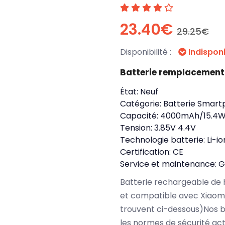
23.40€
29.25€
Disponibilité :
Indispon
Batterie remplacemen
État:
Neuf
Catégorie:
Batterie Smart
Capacité:
4000mAh/15.4
Tension:
3.85V 4.4V
Technologie batterie:
Li-io
Certification:
CE
Service et maintenance:
G
Batterie rechargeable de 
et compatible avec Xiaom
trouvent ci-dessous)Nos 
les normes de sécurité ac