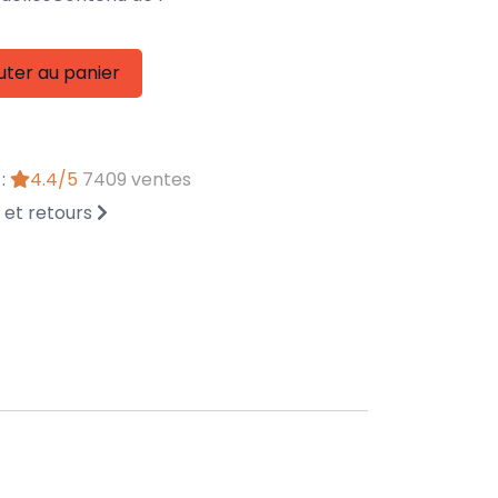
uter au panier
 :
4.4/5
7409 ventes
n et retours