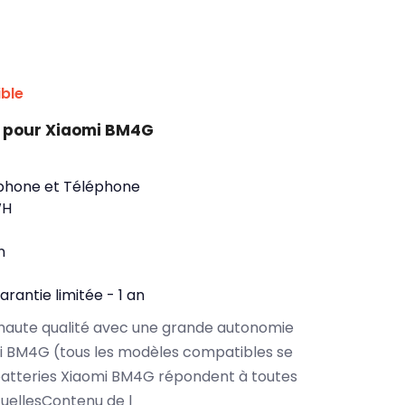
ible
t pour Xiaomi BM4G
phone et Téléphone
WH
n
arantie limitée - 1 an
haute qualité avec une grande autonomie
i BM4G (tous les modèles compatibles se
batteries Xiaomi BM4G répondent à toutes
tuellesContenu de l