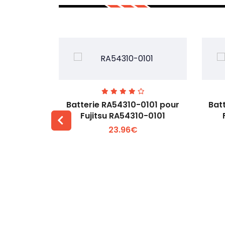
7EGW pour
Batterie RA54310-0101 pour
Bat
D
Fujitsu RA54310-0101
23.96€
 +
Voir plus +