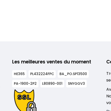
Les meilleures ventes du moment
C
Tr
HE365
PL432224FPC
BA_PO.SP13500
se
PA-1900-2P2
L80890-001
SNYGGV3
s
Av
No
vo