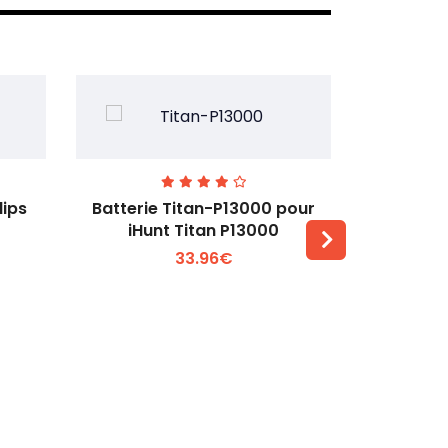
lips
Batterie Titan-P13000 pour
Batterie 
iHunt Titan P13000
33.96€
Voir plus +