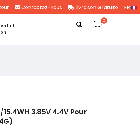
tour
Contactez-nous
Livraison Gratuite
FR
0
ent et
son
/15.4WH 3.85V 4.4V Pour
4G)