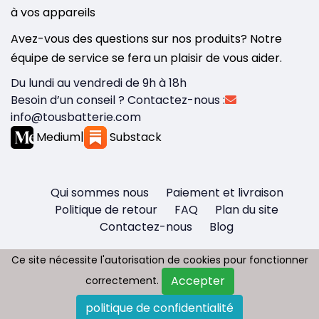
à vos appareils
Avez-vous des questions sur nos produits? Notre
équipe de service se fera un plaisir de vous aider.
Du lundi au vendredi de 9h à 18h
Besoin d’un conseil ? Contactez-nous :
info@tousbatterie.com
Medium
|
Substack
Qui sommes nous
Paiement et livraison
Politique de retour
FAQ
Plan du site
Contactez-nous
Blog
Ce site nécessite l'autorisation de cookies pour fonctionner
Ce site nécessite l'autorisation de cookies pour fonctionner
Accepter
Accepter
correctement.
correctement.
Copyright © 2026 - Tous droit réservés
politique de confidentialité
politique de confidentialité
Tousbatterie.com