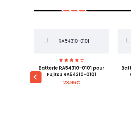
7EGW pour
Batterie RA54310-0101 pour
Bat
D
Fujitsu RA54310-0101
23.96€
 +
Voir plus +