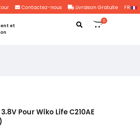
tour
Contactez-nous
Livraison Gratuite
FR
0
ent et
son
3.8V Pour Wiko Life C210AE
)