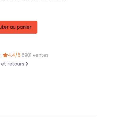
uter au panier
 :
4.4/5
6901 ventes
n et retours