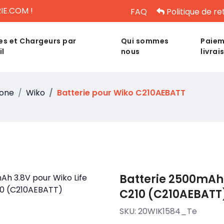
IE.COM !
FAQ
Politique de re
es et Chargeurs par
Qui sommes
Paiem
il
nous
livrai
hone
Wiko
Batterie pour Wiko C210AEBATT
Batterie 2500mAh 
C210 (C210AEBATT
SKU:
20WIK1584_Te