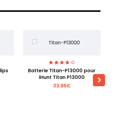
lips
Batterie Titan-P13000 pour
Batterie 
iHunt Titan P13000
33.96€
Voir plus +