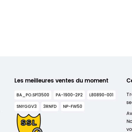
Les meilleures ventes du moment
C
Tr
BA_PO.SP13500
PA-1900-2P2
L80890-001
se
SNYGGV3
3RNFD
NP-FW50
s
Av
No
vo