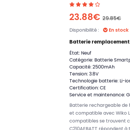
23.88€
29.85€
Disponibilité :
En stock
Batterie remplacement
État:
Neuf
Catégorie:
Batterie Smart
Capacité:
2500mAh
Tension:
3.8V
Technologie batterie:
Li-io
Certification:
CE
Service et maintenance:
G
Batterie rechargeable de 
et compatible avec Wiko L
compatibles se trouvent c
C210AEBATT répondent à t