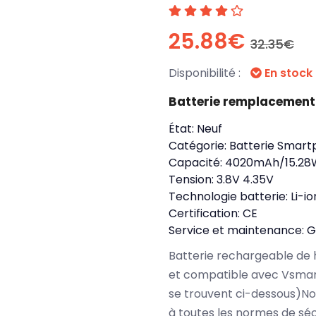
25.88€
32.35€
Disponibilité :
En stock
Batterie remplacemen
État:
Neuf
Catégorie:
Batterie Smart
Capacité:
4020mAh/15.2
Tension:
3.8V 4.35V
Technologie batterie:
Li-io
Certification:
CE
Service et maintenance:
G
Batterie rechargeable de 
et compatible avec Vsmart
se trouvent ci-dessous)N
à toutes les normes de séc