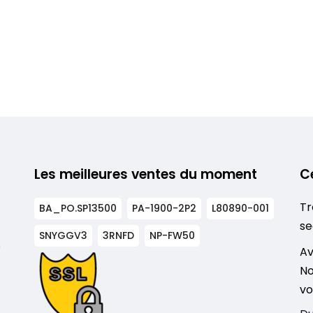
Les meilleures ventes du moment
C
Tr
BA_PO.SP13500
PA-1900-2P2
L80890-001
se
SNYGGV3
3RNFD
NP-FW50
s
Av
No
vo