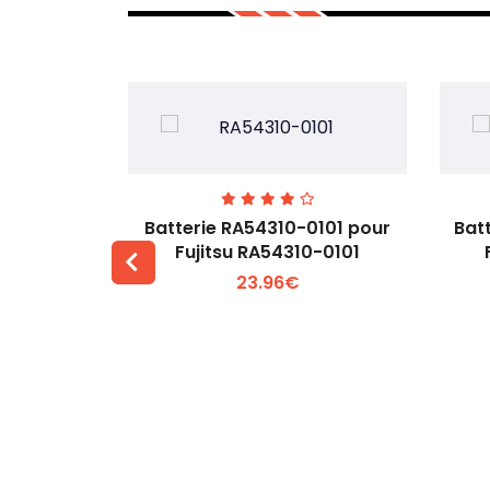
7EGW pour
Batterie RA54310-0101 pour
Bat
D
Fujitsu RA54310-0101
23.96€
 +
Voir plus +