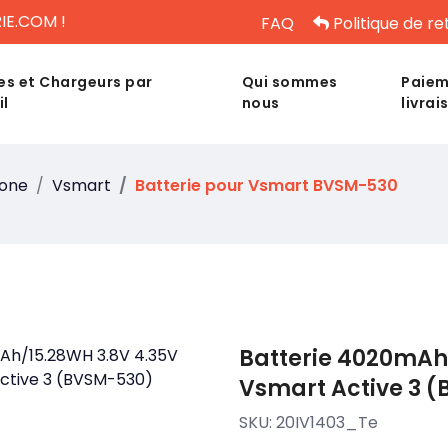
IE.COM !
FAQ
Politique de re
es et Chargeurs par
Qui sommes
Paiem
il
nous
livrai
hone
Vsmart
Batterie pour Vsmart BVSM-530
Batterie 4020mAh
Vsmart Active 3 
SKU:
20IV1403_Te