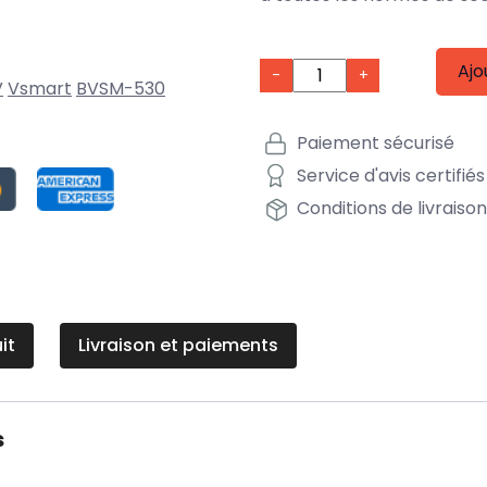
Ajo
-
+
V
Vsmart
BVSM-530
Paiement sécurisé
Service d'avis certifiés
Conditions de livraiso
it
Livraison et paiements
s