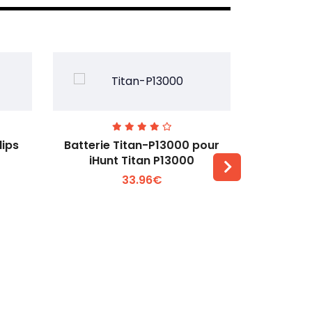
lips
Batterie Titan-P13000 pour
Batterie 
iHunt Titan P13000
33.96€
Voir plus +