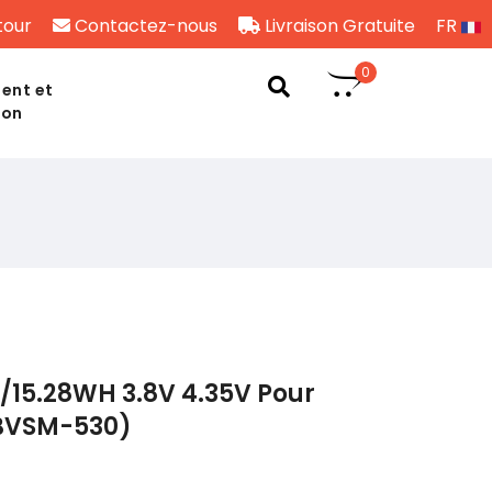
tour
Contactez-nous
Livraison Gratuite
FR
0
ent et
son
/15.28WH 3.8V 4.35V Pour
(BVSM-530)