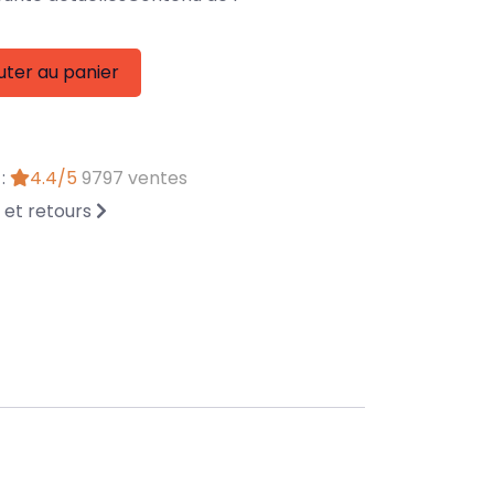
uter au panier
 :
4.4/5
9797 ventes
n et retours