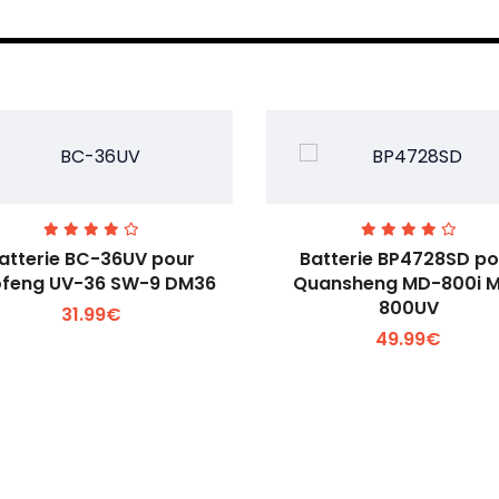
atterie BC-36UV pour
Batterie BP4728SD po
feng UV-36 SW-9 DM36
Quansheng MD-800i 
800UV
31.99€
Voir plus +
Voir plus +
49.99€