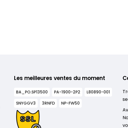
Les meilleures ventes du moment
C
Tr
BA_PO.SP13500
PA-1900-2P2
L80890-001
se
SNYGGV3
3RNFD
NP-FW50
s
Av
No
vo