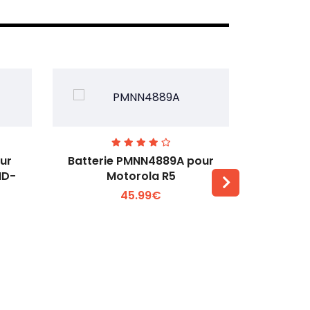
ur
Batterie PMNN4889A pour
Batterie 
MD-
Motorola R5
T
45.99€
Voir plus +