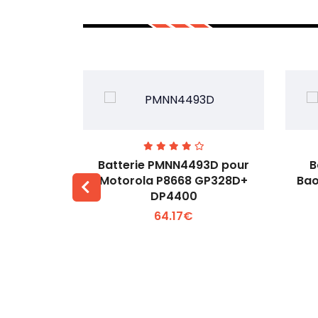
3H pour
Batterie PMNN4493D pour
B
53M
Motorola P8668 GP328D+
Bao
DP4400
 +
Voir plus +
64.17€