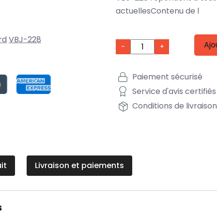
actuellesContenu de l
rd
VBJ-228
Ajo
-
+
Paiement sécurisé
Service d'avis certifiés
Conditions de livraiso
it
Livraison et paiements
s