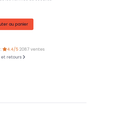
uter au panier
 :
4.4/5
2087 ventes
n et retours