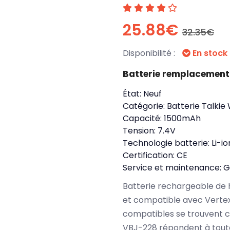
25.88€
32.35€
Disponibilité :
En stock
Batterie remplacement
État:
Neuf
Catégorie:
Batterie Talkie
Capacité:
1500mAh
Tension:
7.4V
Technologie batterie:
Li-io
Certification:
CE
Service et maintenance:
G
Batterie rechargeable de 
et compatible avec Verte
compatibles se trouvent c
VBJ-228 répondent à toute