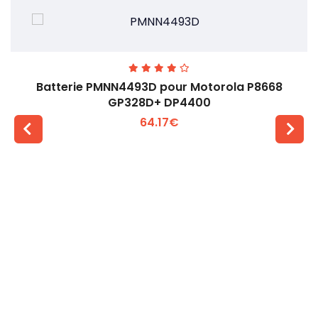
Batterie PMNN4493D pour Motorola P8668
GP328D+ DP4400
64.17€
Voir plus +