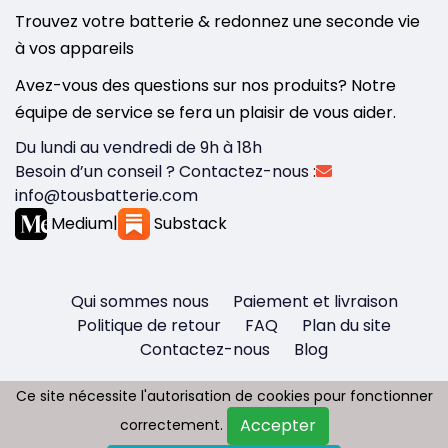
Trouvez votre batterie & redonnez une seconde vie
à vos appareils
Avez-vous des questions sur nos produits? Notre
équipe de service se fera un plaisir de vous aider.
Du lundi au vendredi de 9h à 18h
Besoin d’un conseil ? Contactez-nous :
info@tousbatterie.com
Medium
|
Substack
Qui sommes nous
Paiement et livraison
Politique de retour
FAQ
Plan du site
Contactez-nous
Blog
Ce site nécessite l'autorisation de cookies pour fonctionner
Ce site nécessite l'autorisation de cookies pour fonctionner
Accepter
Accepter
correctement.
correctement.
Copyright © 2026 - Tous droit réservés