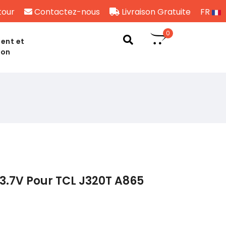
tour
Contactez-nous
Livraison Gratuite
FR
0
ent et
son
3.7V Pour TCL J320T A865