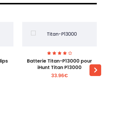
lips
Batterie Titan-P13000 pour
Batterie 
iHunt Titan P13000
33.96€
Voir plus +