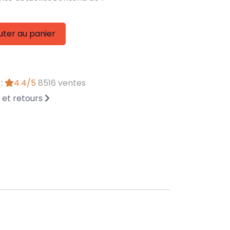
uter au panier
 :
4.4/5
8516 ventes
n et retours