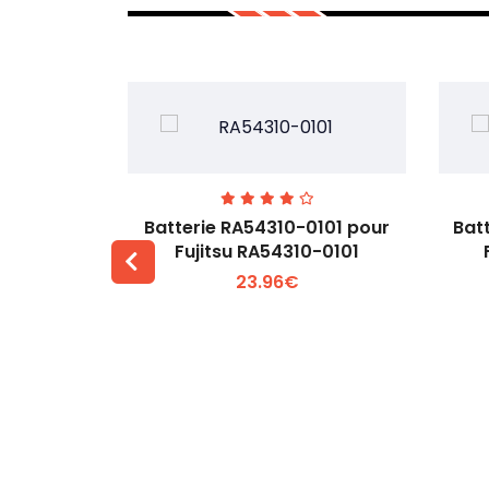
7EGW pour
Batterie RA54310-0101 pour
Bat
D
Fujitsu RA54310-0101
23.96€
 +
Voir plus +