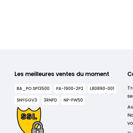
Les meilleures ventes du moment
C
Tr
BA_PO.SP13500
PA-1900-2P2
L80890-001
se
SNYGGV3
3RNFD
NP-FW50
s
Av
No
vo