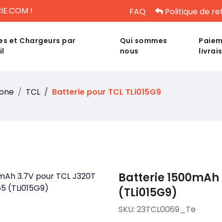
IE.COM !
FAQ
Politique de re
es et Chargeurs par
Qui sommes
Paiem
il
nous
livrai
hone
TCL
Batterie pour TCL TLi015G9
Batterie 1500mAh 
(TLi015G9)
SKU:
23TCL0069_Te