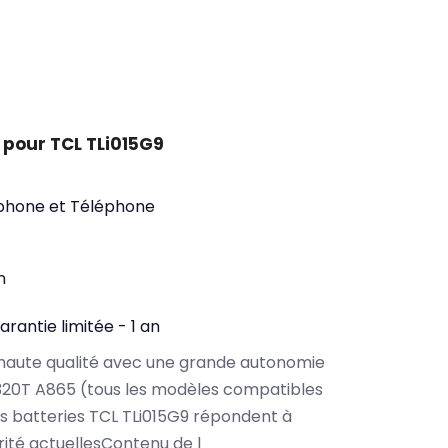
 pour TCL TLi015G9
phone et Téléphone
n
arantie limitée - 1 an
haute qualité avec une grande autonomie
320T A865 (tous les modèles compatibles
s batteries TCL TLi015G9 répondent à
rité actuellesContenu de l