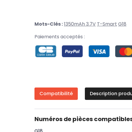
Mots-Clés :
1350mAh 3.7V
T-Smart
G18
Paiements acceptés :
Compatibilité
Description produ
Numéros de pièces compatible
G18