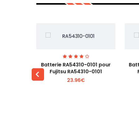
7EGW pour
Batterie RA54310-0101 pour
Bat
D
Fujitsu RA54310-0101
23.96€
 +
Voir plus +