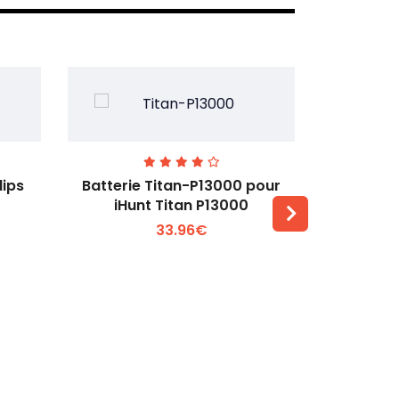
lips
Batterie Titan-P13000 pour
Batterie 
iHunt Titan P13000
33.96€
Voir plus +