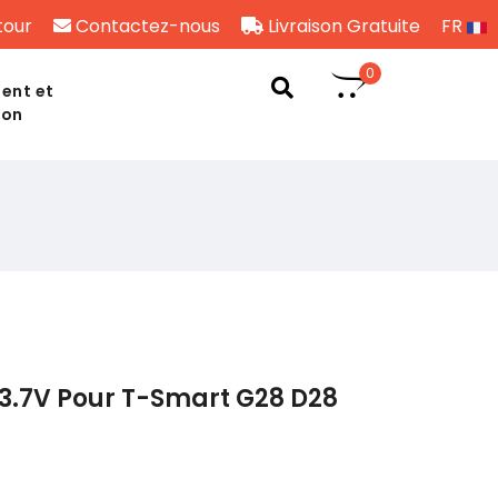
tour
Contactez-nous
Livraison Gratuite
FR
0
ent et
son
3.7V Pour T-Smart G28 D28