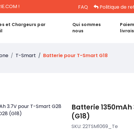
IE.COM !
FAQ
Politique de re
es et Chargeurs par
Qui sommes
Paiem
il
nous
livrai
hone
T-Smart
Batterie pour T-Smart G18
Batterie 1350mAh 
(G18)
SKU:
22TSM1069_Te