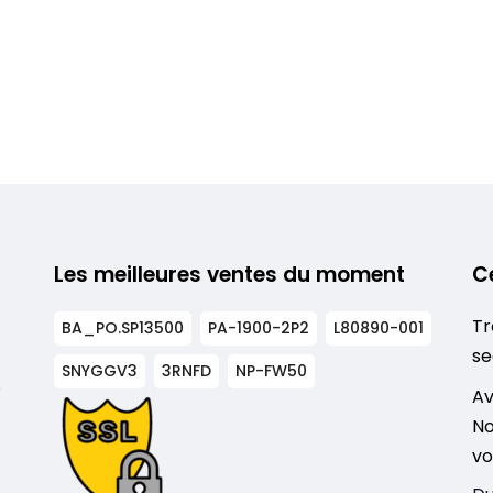
Les meilleures ventes du moment
C
Tr
BA_PO.SP13500
PA-1900-2P2
L80890-001
se
SNYGGV3
3RNFD
NP-FW50
s
Av
No
vo