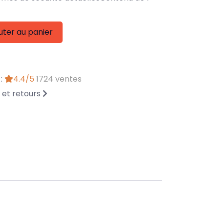
uter au panier
 :
4.4/5
1724 ventes
n et retours