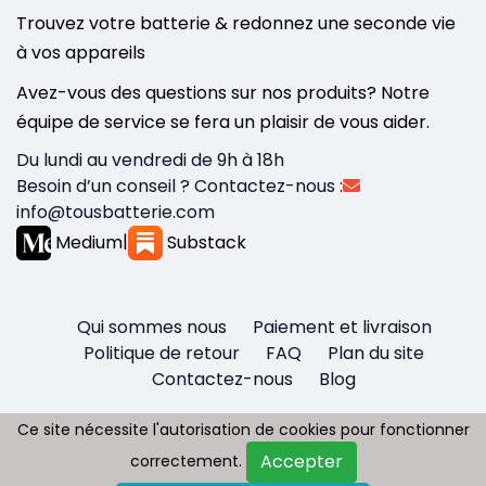
Trouvez votre batterie & redonnez une seconde vie
à vos appareils
Avez-vous des questions sur nos produits? Notre
équipe de service se fera un plaisir de vous aider.
Du lundi au vendredi de 9h à 18h
Besoin d’un conseil ? Contactez-nous :
info@tousbatterie.com
Medium
|
Substack
Qui sommes nous
Paiement et livraison
Politique de retour
FAQ
Plan du site
Contactez-nous
Blog
Ce site nécessite l'autorisation de cookies pour fonctionner
Ce site nécessite l'autorisation de cookies pour fonctionner
Accepter
Accepter
correctement.
correctement.
Copyright © 2026 - Tous droit réservés