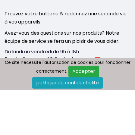
Trouvez votre batterie & redonnez une seconde vie
à vos appareils
Avez-vous des questions sur nos produits? Notre
équipe de service se fera un plaisir de vous aider.
Du lundi au vendredi de 9h à 18h
Besoin d’un conseil ? Contactez-nous :
Ce site nécessite l'autorisation de cookies pour fonctionner
Ce site nécessite l'autorisation de cookies pour fonctionner
info@tousbatterie.com
Accepter
Accepter
correctement.
correctement.
Medium
|
Substack
politique de confidentialité
politique de confidentialité
Qui sommes nous
Paiement et livraison
Politique de retour
FAQ
Plan du site
Contactez-nous
Blog