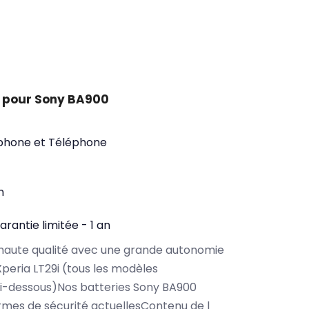
 pour Sony BA900
phone et Téléphone
n
arantie limitée - 1 an
haute qualité avec une grande autonomie
peria LT29i (tous les modèles
ci-dessous)Nos batteries Sony BA900
rmes de sécurité actuellesContenu de l