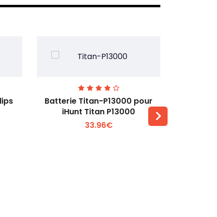
lips
Batterie Titan-P13000 pour
Batterie 
iHunt Titan P13000
33.96€
Voir plus +