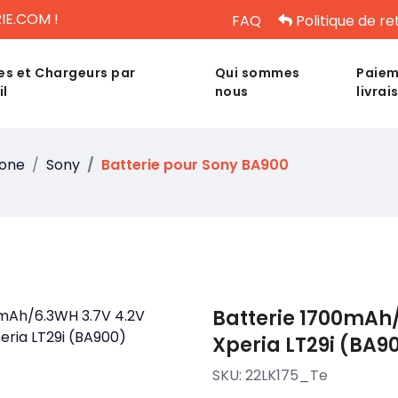
IE.COM !
FAQ
Politique de re
es et Chargeurs par
Qui sommes
Paiem
il
nous
livrai
hone
Sony
Batterie pour Sony BA900
Batterie 1700mAh/
Xperia LT29i (BA9
SKU:
22LK175_Te