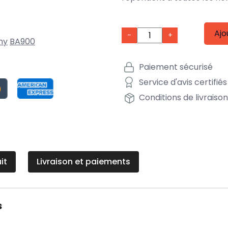
Ajo
-
+
ny
BA900
Paiement sécurisé
Service d'avis certifiés
Conditions de livraiso
it
Livraison et paiements
s