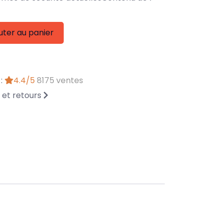
uter au panier
 :
4.4/5
8175 ventes
n et retours