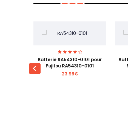
7EGW pour
Batterie RA54310-0101 pour
Bat
D
Fujitsu RA54310-0101
23.96€
 +
Voir plus +