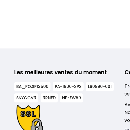
Les meilleures ventes du moment
C
Tr
BA_PO.SP13500
PA-1900-2P2
L80890-001
se
SNYGGV3
3RNFD
NP-FW50
s
Av
No
vo