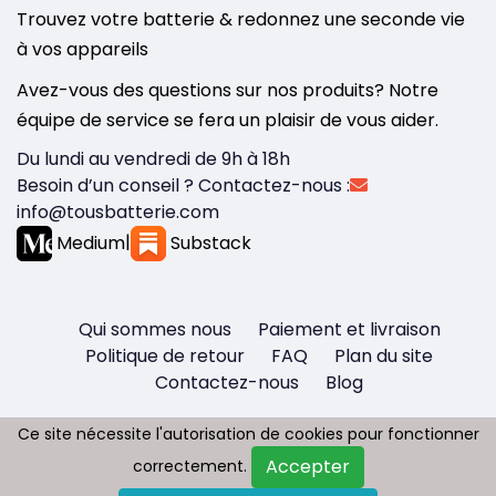
Trouvez votre batterie & redonnez une seconde vie
à vos appareils
Avez-vous des questions sur nos produits? Notre
équipe de service se fera un plaisir de vous aider.
Du lundi au vendredi de 9h à 18h
Besoin d’un conseil ? Contactez-nous :
info@tousbatterie.com
Medium
|
Substack
Qui sommes nous
Paiement et livraison
Politique de retour
FAQ
Plan du site
Contactez-nous
Blog
Ce site nécessite l'autorisation de cookies pour fonctionner
Ce site nécessite l'autorisation de cookies pour fonctionner
Accepter
Accepter
correctement.
correctement.
Copyright © 2026 - Tous droit réservés