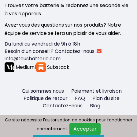
Trouvez votre batterie & redonnez une seconde vie
à vos appareils
Avez-vous des questions sur nos produits? Notre
équipe de service se fera un plaisir de vous aider.
Du lundi au vendredi de 9h à 18h
Besoin d’un conseil ? Contactez-nous :
info@tousbatterie.com
Medium
|
Substack
Qui sommes nous
Paiement et livraison
Politique de retour
FAQ
Plan du site
Contactez-nous
Blog
Ce site nécessite l'autorisation de cookies pour fonctionner
Ce site nécessite l'autorisation de cookies pour fonctionner
Accepter
Accepter
correctement.
correctement.
Copyright © 2026 - Tous droit réservés