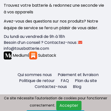
Trouvez votre batterie & redonnez une seconde vie
à vos appareils
Avez-vous des questions sur nos produits? Notre
équipe de service se fera un plaisir de vous aider.
Du lundi au vendredi de 9h à 18h
Besoin d’un conseil ? Contactez-nous :
info@tousbatterie.com
Medium
|
Substack
Qui sommes nous
Paiement et livraison
Politique de retour
FAQ
Plan du site
Contactez-nous
Blog
Ce site nécessite l'autorisation de cookies pour fonctionner
Ce site nécessite l'autorisation de cookies pour fonctionner
Accepter
Accepter
correctement.
correctement.
Copyright © 2026 - Tous droit réservés