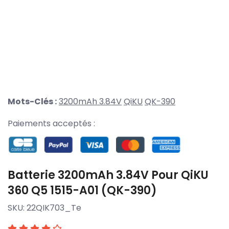
Mots-Clés :
3200mAh 3.84V
QiKU
QK-390
Paiements acceptés :
Batterie 3200mAh 3.84V Pour QiKU
360 Q5 1515-A01 (QK-390)
SKU:
22QIK703_Te