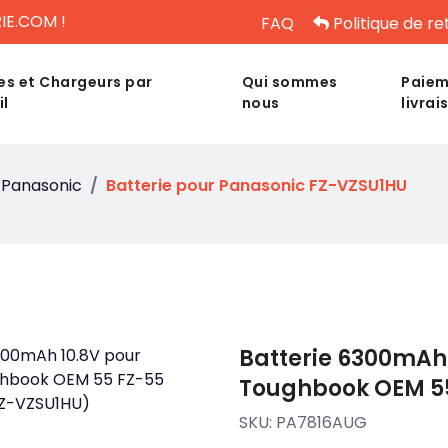
IE.COM !
FAQ
Politique de re
es et Chargeurs par
Qui sommes
Paiem
il
nous
livrai
Panasonic
Batterie pour Panasonic FZ-VZSU1HU
Batterie 6300mAh
Toughbook OEM 55
SKU:
PA7816AUG