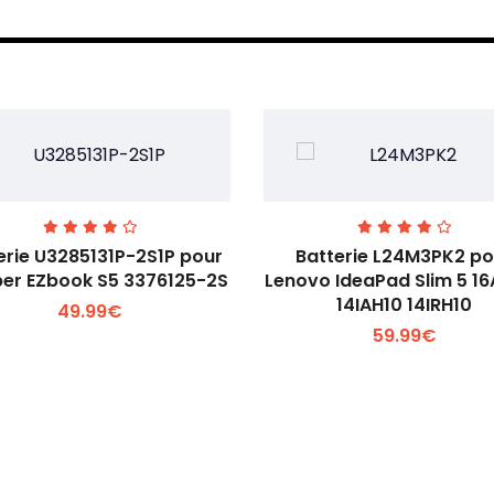
erie U3285131P-2S1P pour
Batterie L24M3PK2 po
er EZbook S5 3376125-2S
Lenovo IdeaPad Slim 5 1
14IAH10 14IRH10
49.99€
Voir plus +
Voir plus +
59.99€