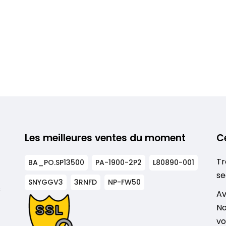
Les meilleures ventes du moment
C
Tr
BA_PO.SP13500
PA-1900-2P2
L80890-001
se
SNYGGV3
3RNFD
NP-FW50
s
Av
No
vo