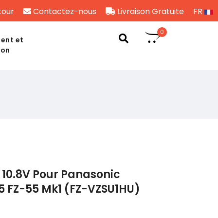
tour
Contactez-nous
Livraison Gratuite
FR
0
ent et
son
 10.8V Pour Panasonic
 FZ-55 Mk1 (FZ-VZSU1HU)