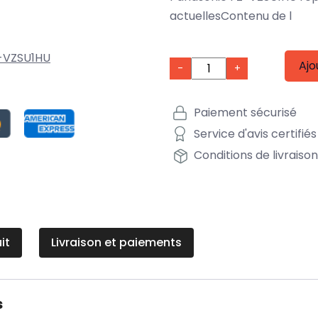
actuellesContenu de l
-VZSU1HU
Ajo
-
+
Paiement sécurisé
Service d'avis certifiés
Conditions de livraiso
it
Livraison et paiements
s