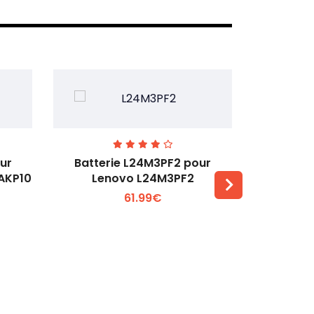
ur
Batterie L24M3PF2 pour
Batter
6AKP10
Lenovo L24M3PF2
Lenovo Th
61.99€
Voir plus +