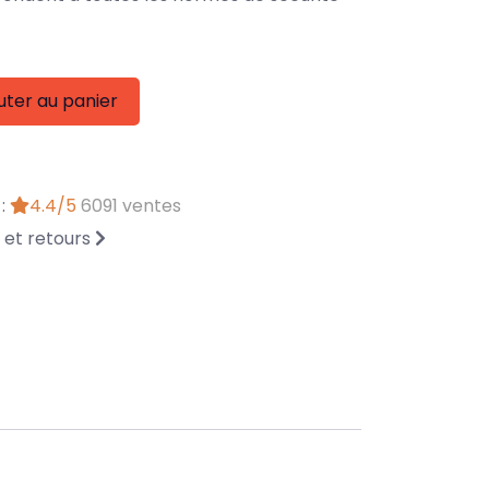
uter au panier
 :
4.4/5
6091 ventes
n et retours