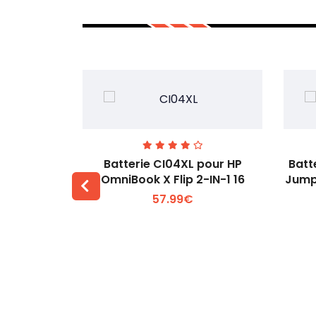
74 pour
Batterie CI04XL pour HP
Batt
-1 Gen 5
OmniBook X Flip 2-IN-1 16
Jump
57.99€
 +
Voir plus +