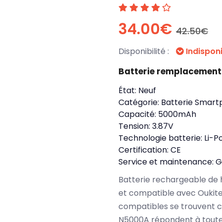
34.00€
42.50€
Disponibilité :
Indispon
Batterie remplacement
État:
Neuf
Catégorie:
Batterie Smart
Capacité:
5000mAh
Tension:
3.87V
Technologie batterie:
Li-P
Certification:
CE
Service et maintenance:
G
Batterie rechargeable de 
et compatible avec Oukitel 
compatibles se trouvent c
N5000A répondent à toute