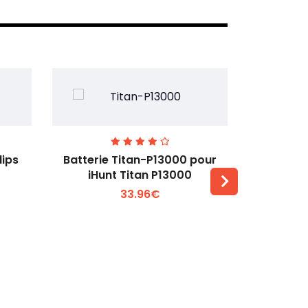
lips
Batterie Titan-P13000 pour
Batterie 
iHunt Titan P13000
33.96€
Voir plus +