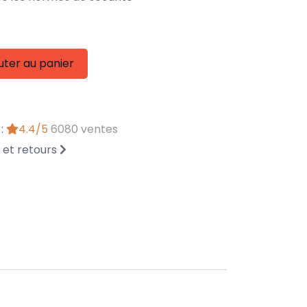
uter au panier
 :
4.4/5
6080 ventes
n et retours