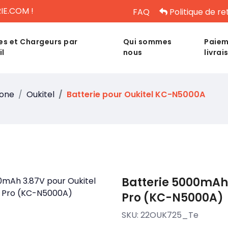
IE.COM !
FAQ
Politique de re
es et Chargeurs par
Qui sommes
Paiem
il
nous
livrai
hone
Oukitel
Batterie pour Oukitel KC-N5000A
Batterie 5000mAh 3
Pro (KC-N5000A)
SKU:
22OUK725_Te