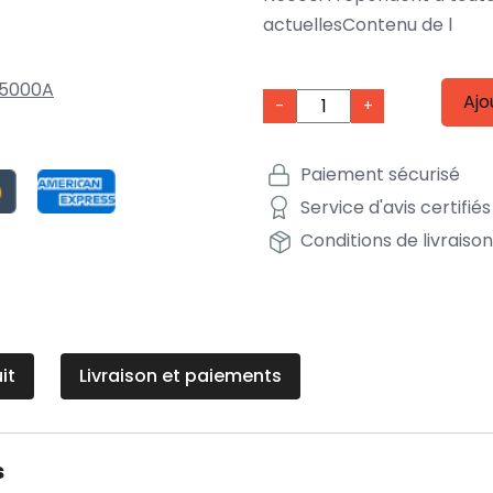
actuellesContenu de l
5000A
Ajo
-
+
Paiement sécurisé
Service d'avis certifiés
Conditions de livraiso
it
Livraison et paiements
s