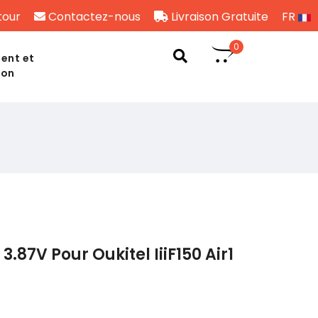
tour
Contactez-nous
Livraison Gratuite
FR
0
ent et
son
.87V Pour Oukitel IiiF150 Air1