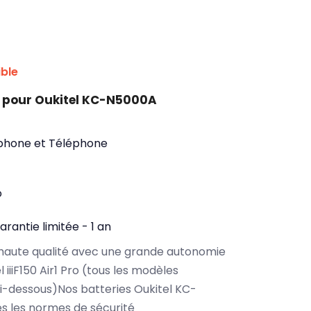
ible
 pour Oukitel KC-N5000A
phone et Téléphone
o
arantie limitée - 1 an
haute qualité avec une grande autonomie
iiiF150 Air1 Pro (tous les modèles
i-dessous)Nos batteries Oukitel KC-
s les normes de sécurité