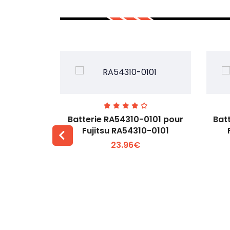
7EGW pour
Batterie RA54310-0101 pour
Bat
D
Fujitsu RA54310-0101
23.96€
 +
Voir plus +