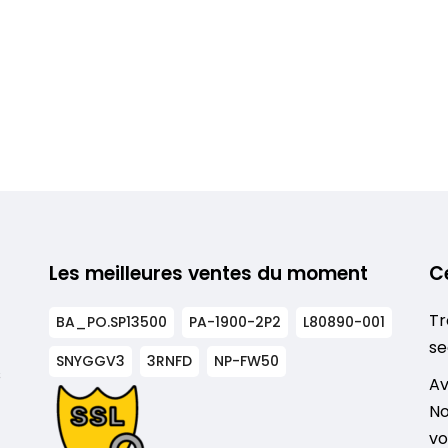
Les meilleures ventes du moment
C
Tr
BA_PO.SP13500
PA-1900-2P2
L80890-001
se
SNYGGV3
3RNFD
NP-FW50
s
Av
No
vo