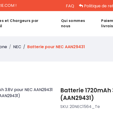
IE.COM !
FAQ
Politique de re
es et Chargeurs par
Qui sommes
Paiem
il
nous
livrai
hone
NEC
Batterie pour NEC AAN29431
Batterie 1720mAh
(AAN29431)
SKU:
20NEC1564_Te