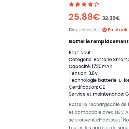
25.88€
32.35€
Disponibilité :
En stock
Batterie remplacement
État:
Neuf
Catégorie:
Batterie Smart
Capacité:
1720mAh
Tension:
3.8V
Technologie batterie:
Li-io
Certification:
CE
Service et maintenance:
G
Batterie rechargeable de 
et compatible avec NEC A
se trouvent ci-dessous)N
toutes les normes de sécu