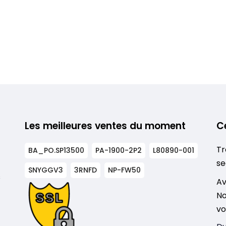
Les meilleures ventes du moment
C
Tr
BA_PO.SP13500
PA-1900-2P2
L80890-001
se
SNYGGV3
3RNFD
NP-FW50
s
Av
No
vo