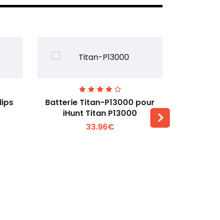
lips
Batterie Titan-P13000 pour
Batterie 
iHunt Titan P13000
33.96€
Voir plus +