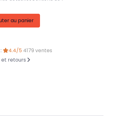
uter au panier
 :
4.4/5
4179 ventes
n et retours