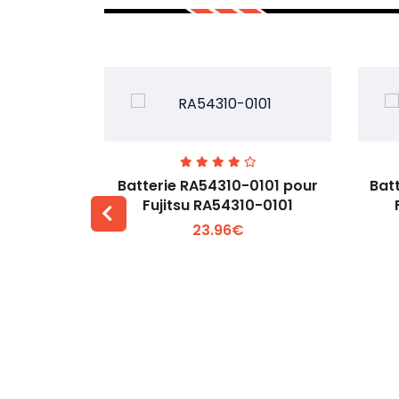
7EGW pour
Batterie RA54310-0101 pour
Bat
D
Fujitsu RA54310-0101
23.96€
 +
Voir plus +