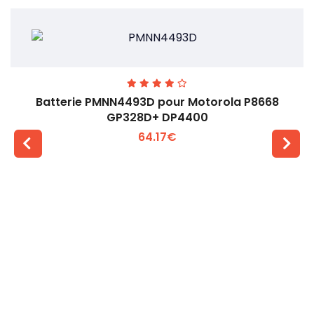
Batterie PMNN4493D pour Motorola P8668
GP328D+ DP4400
64.17€
Voir plus +