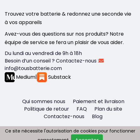
Trouvez votre batterie & redonnez une seconde vie
à vos appareils
Avez-vous des questions sur nos produits? Notre
équipe de service se fera un plaisir de vous aider.
Du lundi au vendredi de 9h à 18h
Besoin d’un conseil ? Contactez-nous :
info@tousbatterie.com
Medium
|
Substack
Qui sommes nous
Paiement et livraison
Politique de retour
FAQ
Plan du site
Contactez-nous
Blog
Ce site nécessite l'autorisation de cookies pour fonctionner
Ce site nécessite l'autorisation de cookies pour fonctionner
correctement.
correctement.