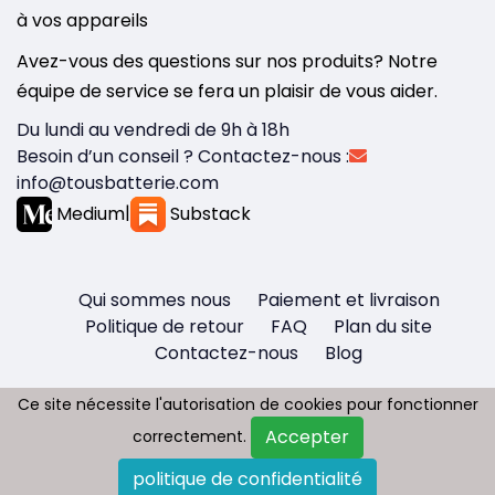
à vos appareils
Avez-vous des questions sur nos produits? Notre
équipe de service se fera un plaisir de vous aider.
Du lundi au vendredi de 9h à 18h
Besoin d’un conseil ? Contactez-nous :
info@tousbatterie.com
Medium
|
Substack
Qui sommes nous
Paiement et livraison
Politique de retour
FAQ
Plan du site
Contactez-nous
Blog
Ce site nécessite l'autorisation de cookies pour fonctionner
Ce site nécessite l'autorisation de cookies pour fonctionner
Accepter
Accepter
correctement.
correctement.
Copyright © 2026 - Tous droit réservés
politique de confidentialité
politique de confidentialité
Tousbatterie.com