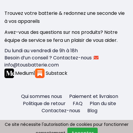
Trouvez votre batterie & redonnez une seconde vie
à vos appareils
Avez-vous des questions sur nos produits? Notre
équipe de service se fera un plaisir de vous aider.
Du lundi au vendredi de 9h à 18h
Besoin d’un conseil ? Contactez-nous :
info@tousbatterie.com
Medium
|
Substack
Qui sommes nous
Paiement et livraison
Politique de retour
FAQ
Plan du site
Contactez-nous
Blog
Ce site nécessite l'autorisation de cookies pour fonctionner
Ce site nécessite l'autorisation de cookies pour fonctionner
correctement.
correctement.