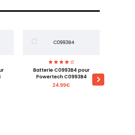
ur
Batterie C0993B4 pour
Batterie 
4
Powertech C0993B4
Galaxy 
24.99€
Voir plus +