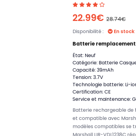
22.99€
28.74€
Disponibilité :
En stock
Batterie remplacement
État:
Neuf
Catégorie:
Batterie Casqu
Capacité:
39mAh
Tension:
3.7V
Technologie batterie:
Li-io
Certification:
CE
Service et maintenance:
G
Batterie rechargeable de 
et compatible avec Marshal
modèles compatibles se t
Marshall LIR-VDL1238C rép