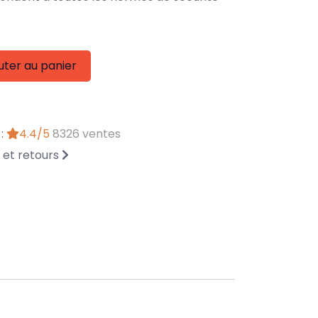
uter au panier
 :
4.4/5
8326 ventes
n et retours