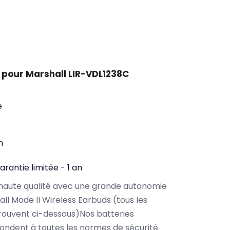
 pour Marshall LIR-VDL1238C
e
n
arantie limitée - 1 an
haute qualité avec une grande autonomie
l Mode II Wireless Earbuds (tous les
rouvent ci-dessous)Nos batteries
ondent à toutes les normes de sécurité