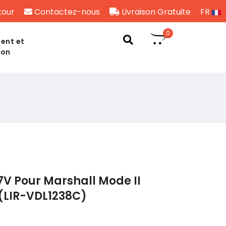
tour
Contactez-nous
Livraison Gratuite
FR
0
ent et
son
7V Pour Marshall Mode II
(LIR-VDL1238C)