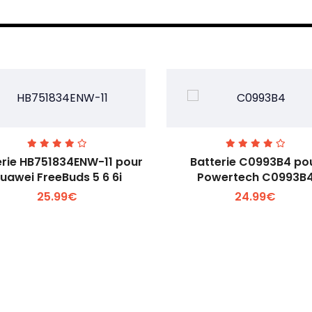
erie HB751834ENW-11 pour
Batterie C0993B4 po
uawei FreeBuds 5 6 6i
Powertech C0993B
25.99€
24.99€
Voir plus +
Voir plus +