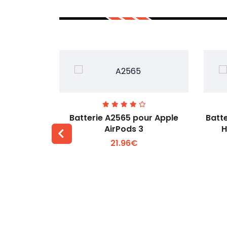
pour Sony
Batterie A2565 pour Apple
Batt
1000XM5
AirPods 3
H
21.96€
 +
Voir plus +