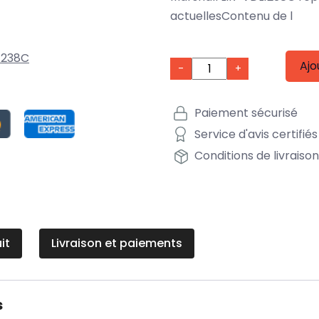
actuellesContenu de l
1238C
Ajo
-
+
Paiement sécurisé
Service d'avis certifiés
Conditions de livraiso
it
Livraison et paiements
s