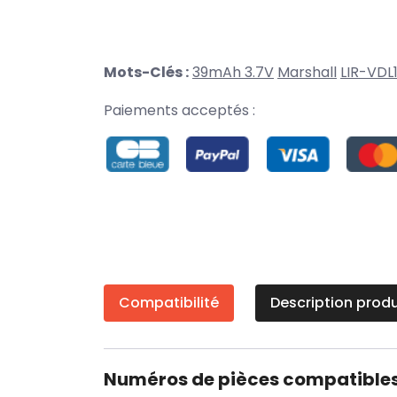
Mots-Clés :
39mAh 3.7V
Marshall
LIR-VDL
Paiements acceptés :
Compatibilité
Description produ
Numéros de pièces compatible