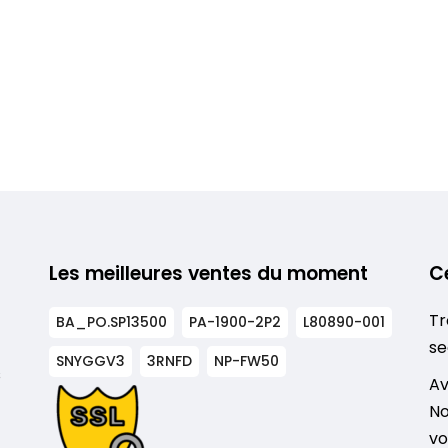
Les meilleures ventes du moment
C
Tr
BA_PO.SP13500
PA-1900-2P2
L80890-001
se
SNYGGV3
3RNFD
NP-FW50
s
Av
No
vo