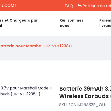
IE.COM !
FAQ
Politique de re
es et Chargeurs par
Qui sommes
Paiem
il
nous
livrai
Batterie pour Marshall LIR-VDL1238C
Batterie 39mAh 3.
Wireless Earbuds 
SKU:
ECN4J26A32P_Oth