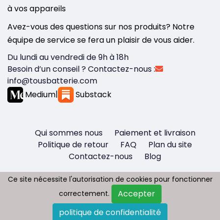
à vos appareils
Avez-vous des questions sur nos produits? Notre
équipe de service se fera un plaisir de vous aider.
Du lundi au vendredi de 9h à 18h
Besoin d’un conseil ? Contactez-nous :
info@tousbatterie.com
Medium
|
Substack
Qui sommes nous
Paiement et livraison
Politique de retour
FAQ
Plan du site
Contactez-nous
Blog
Ce site nécessite l'autorisation de cookies pour fonctionner
Ce site nécessite l'autorisation de cookies pour fonctionner
Accepter
Accepter
correctement.
correctement.
Copyright © 2026 - Tous droit réservés
politique de confidentialité
politique de confidentialité
Tousbatterie.com