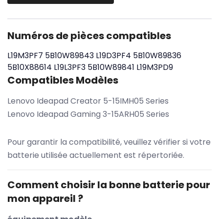
Numéros de pièces compatibles
L19M3PF7
5B10W89843
L19D3PF4
5B10W89836
5B10X88614
L19L3PF3
5B10W89841
L19M3PD9
Compatibles Modèles
Lenovo Ideapad Creator 5-15IMH05 Series
Lenovo Ideapad Gaming 3-15ARH05 Series
Pour garantir la compatibilité, veuillez vérifier si votre
batterie utilisée actuellement est répertoriée.
Comment choisir la bonne batterie pour
mon appareil ?