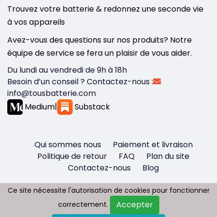
Trouvez votre batterie & redonnez une seconde vie
à vos appareils
Avez-vous des questions sur nos produits? Notre
équipe de service se fera un plaisir de vous aider.
Du lundi au vendredi de 9h à 18h
Besoin d’un conseil ? Contactez-nous :
info@tousbatterie.com
Medium
|
Substack
Qui sommes nous
Paiement et livraison
Politique de retour
FAQ
Plan du site
Contactez-nous
Blog
Ce site nécessite l'autorisation de cookies pour fonctionner
Ce site nécessite l'autorisation de cookies pour fonctionner
Accepter
Accepter
correctement.
correctement.
Copyright © 2026 - Tous droit réservés