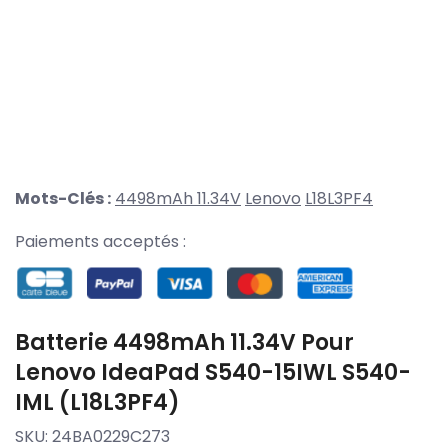
Mots-Clés :
4498mAh 11.34V
Lenovo
L18L3PF4
Paiements acceptés :
Batterie 4498mAh 11.34V Pour
Lenovo IdeaPad S540-15IWL S540-
IML (L18L3PF4)
SKU:
24BA0229C273