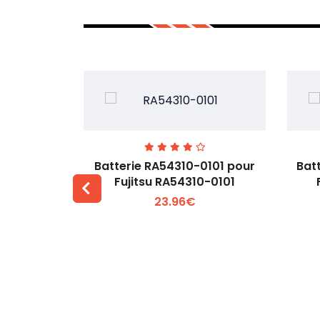
7EGW pour
Batterie RA54310-0101 pour
Bat
D
Fujitsu RA54310-0101
23.96€
 +
Voir plus +