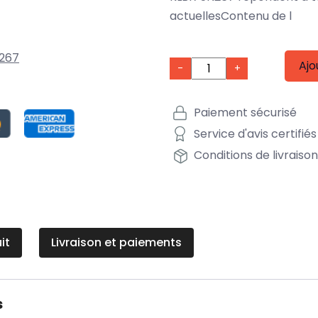
actuellesContenu de l
267
Ajo
-
+
Paiement sécurisé
Service d'avis certifiés
Conditions de livraiso
it
Livraison et paiements
s