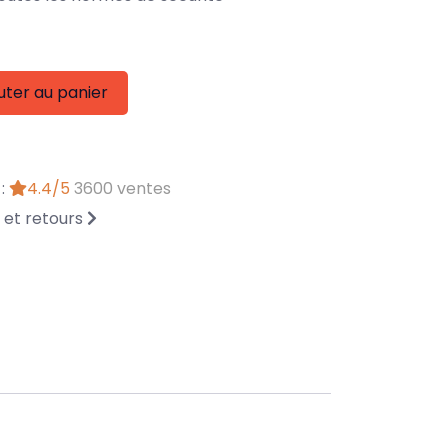
uter au panier
 :
4.4/5
3600 ventes
n et retours