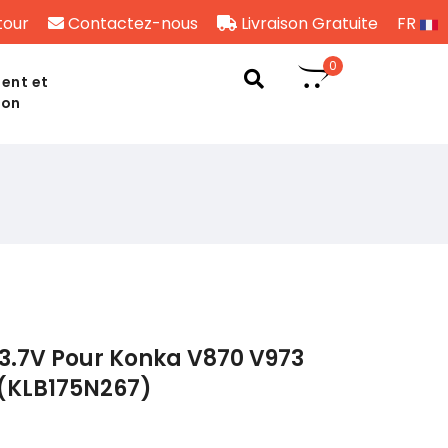
tour
Contactez-nous
Livraison Gratuite
FR
0
ent et
son
3.7V Pour Konka V870 V973
(KLB175N267)