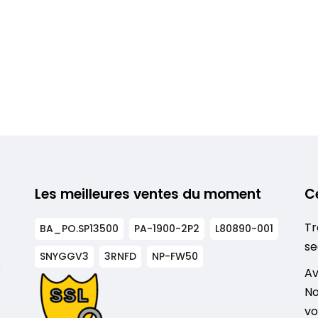
Les meilleures ventes du moment
C
Tr
BA_PO.SP13500
PA-1900-2P2
L80890-001
se
SNYGGV3
3RNFD
NP-FW50
s
Av
No
vo