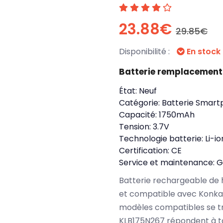
23.88€
29.85€
Disponibilité :
En stock
Batterie remplacement
État:
Neuf
Catégorie:
Batterie Smart
Capacité:
1750mAh
Tension:
3.7V
Technologie batterie:
Li-io
Certification:
CE
Service et maintenance:
G
Batterie rechargeable de 
et compatible avec Konka
modèles compatibles se t
KLB175N267 répondent à to