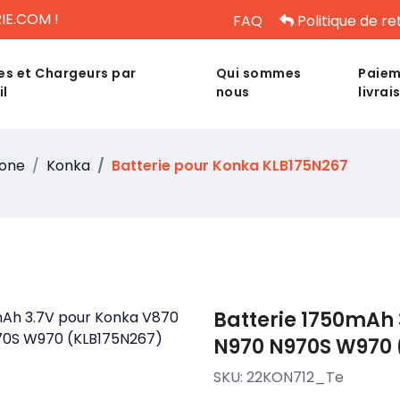
IE.COM !
FAQ
Politique de re
es et Chargeurs par
Qui sommes
Paiem
il
nous
livrai
hone
Konka
Batterie pour Konka KLB175N267
Batterie 1750mAh 
N970 N970S W970 
SKU:
22KON712_Te