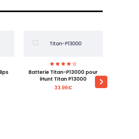
lips
Batterie Titan-P13000 pour
Batterie 
iHunt Titan P13000
33.96€
Voir plus +