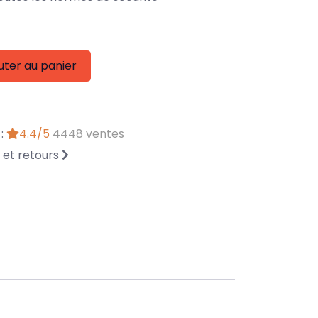
uter au panier
 :
4.4/5
4448 ventes
n et retours