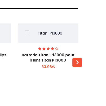
lips
Batterie Titan-P13000 pour
Batterie 
iHunt Titan P13000
33.96€
Voir plus +