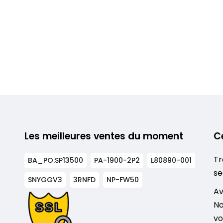
Les meilleures ventes du moment
C
Tr
BA_PO.SP13500
PA-1900-2P2
L80890-001
se
SNYGGV3
3RNFD
NP-FW50
s
Av
No
vo