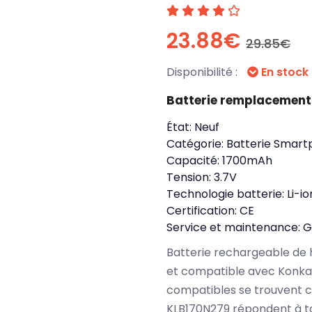
23.88€
29.85€
Disponibilité :
En stock
Batterie remplacement
État:
Neuf
Catégorie:
Batterie Smart
Capacité:
1700mAh
Tension:
3.7V
Technologie batterie:
Li-io
Certification:
CE
Service et maintenance:
G
Batterie rechargeable de 
et compatible avec Konka
compatibles se trouvent c
KLB170N279 répondent à to