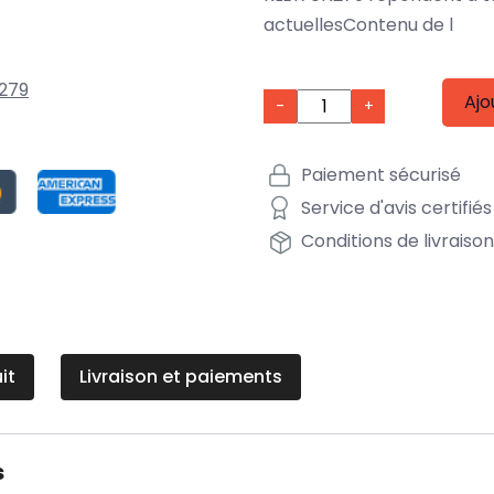
actuellesContenu de l
279
Ajo
-
+
Paiement sécurisé
Service d'avis certifiés
Conditions de livraiso
it
Livraison et paiements
s