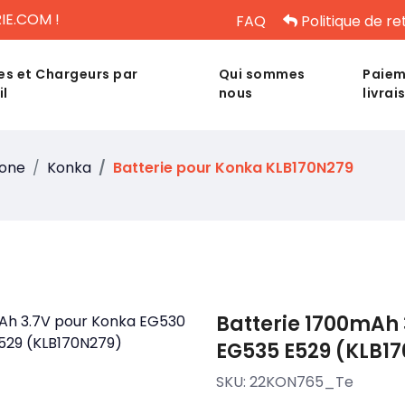
IE.COM !
FAQ
Politique de re
es et Chargeurs par
Qui sommes
Paiem
il
nous
livrai
hone
Konka
Batterie pour Konka KLB170N279
Batterie 1700mAh 
EG535 E529 (KLB1
SKU:
22KON765_Te