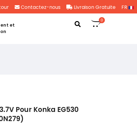
tour
Contactez-nous
Livraison Gratuite
FR
0
ent et
son
3.7V Pour Konka EG530
70N279)