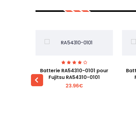
7EGW pour
Batterie RA54310-0101 pour
Bat
D
Fujitsu RA54310-0101
23.96€
 +
Voir plus +