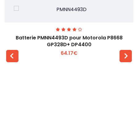
Batterie PMNN4493D pour Motorola P8668
GP328D+ DP4400
64.17€
Voir plus +