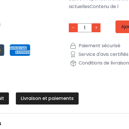
actuellesContenu de l
4
Ajo
-
+
Paiement sécurisé
Service d'avis certifiés
Conditions de livraiso
it
Livraison et paiements
s