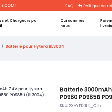
IE.COM !
FAQ
Politique de re
es et Chargeurs par
Qui sommes
Paiem
il
nous
livrai
Batterie pour Hytera BL3004
Batterie 3000mAh 
PD980 PD985B PD9
SKU:
23HYT0014_Oth