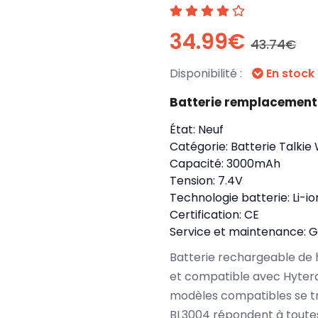
34.99€
43.74€
Disponibilité :
En stock
Batterie remplacement
État:
Neuf
Catégorie:
Batterie Talkie
Capacité:
3000mAh
Tension:
7.4V
Technologie batterie:
Li-io
Certification:
CE
Service et maintenance:
G
Batterie rechargeable de 
et compatible avec Hyter
modèles compatibles se t
BL3004 répondent à toutes