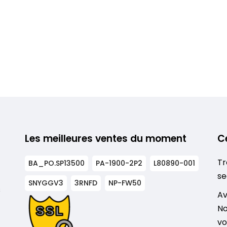
Les meilleures ventes du moment
C
Tr
BA_PO.SP13500
PA-1900-2P2
L80890-001
se
SNYGGV3
3RNFD
NP-FW50
s
Av
No
vo