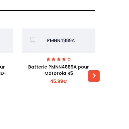
ur
Batterie PMNN4889A pour
Batterie 
MD-
Motorola R5
T
45.99€
Voir plus +