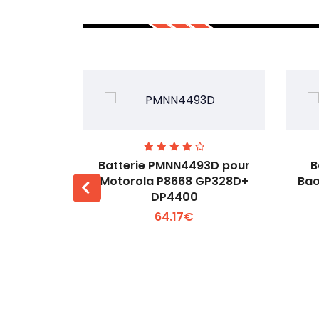
3H pour
Batterie PMNN4493D pour
B
53M
Motorola P8668 GP328D+
Bao
DP4400
 +
Voir plus +
64.17€