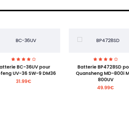
atterie BC-36UV pour
Batterie BP4728SD po
feng UV-36 SW-9 DM36
Quansheng MD-800i 
800UV
31.99€
Voir plus +
Voir plus +
49.99€