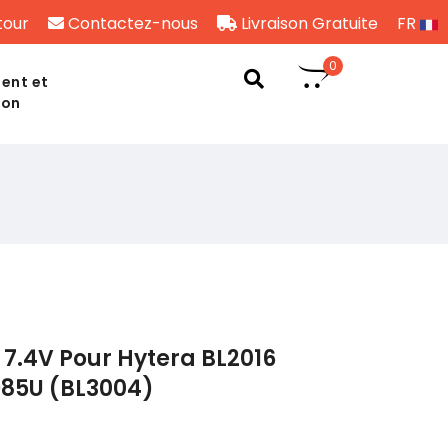
tour
Contactez-nous
Livraison Gratuite
FR
0
ent et
son
7.4V Pour Hytera BL2016
85U (BL3004)