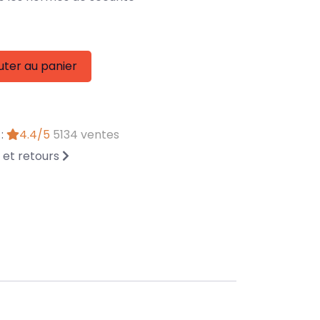
uter au panier
 :
4.4/5
5134 ventes
n et retours