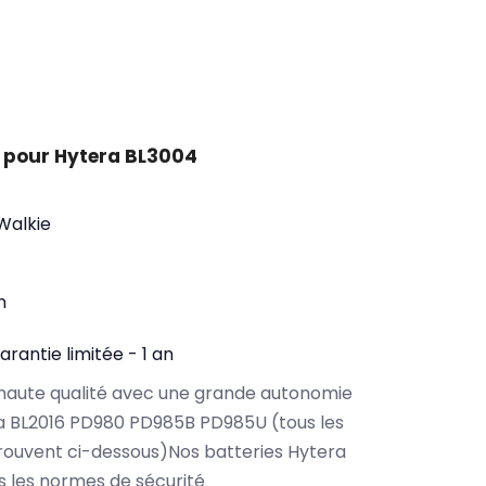
 pour Hytera BL3004
 Walkie
n
arantie limitée - 1 an
haute qualité avec une grande autonomie
a BL2016 PD980 PD985B PD985U (tous les
rouvent ci-dessous)Nos batteries Hytera
 les normes de sécurité