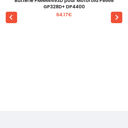
Batterie PMNN4493D pour Motorola P8668
GP328D+ DP4400
64.17€
Voir plus +