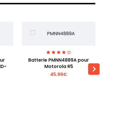
ur
Batterie PMNN4889A pour
Batterie 
MD-
Motorola R5
T
45.99€
Voir plus +