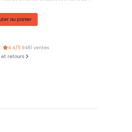
uter au panier
 :
4.4/5
9481 ventes
n et retours