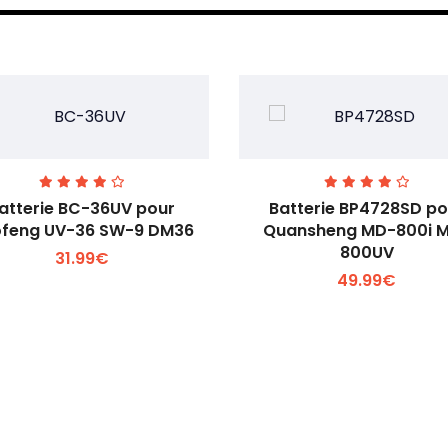
atterie BC-36UV pour
Batterie BP4728SD po
feng UV-36 SW-9 DM36
Quansheng MD-800i 
800UV
31.99€
Voir plus +
Voir plus +
49.99€