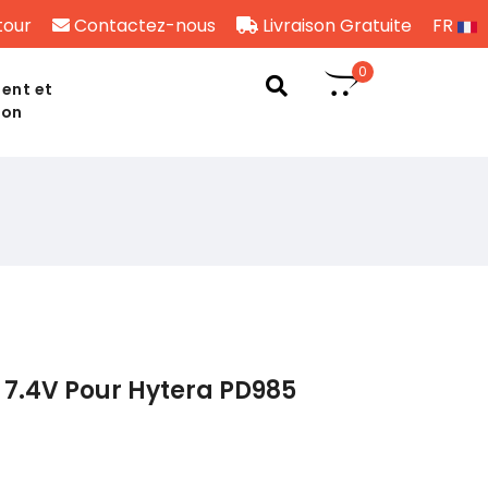
tour
Contactez-nous
Livraison Gratuite
FR
0
ent et
son
 7.4V Pour Hytera PD985