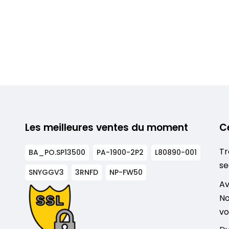
Les meilleures ventes du moment
C
Tr
BA_PO.SP13500
PA-1900-2P2
L80890-001
se
SNYGGV3
3RNFD
NP-FW50
s
Av
No
vo