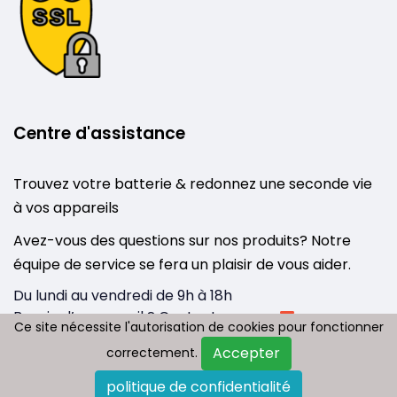
Centre d'assistance
Trouvez votre batterie & redonnez une seconde vie
à vos appareils
Avez-vous des questions sur nos produits? Notre
équipe de service se fera un plaisir de vous aider.
Du lundi au vendredi de 9h à 18h
Besoin d’un conseil ? Contactez-nous :
Ce site nécessite l'autorisation de cookies pour fonctionner
Ce site nécessite l'autorisation de cookies pour fonctionner
info@tousbatterie.com
Accepter
Accepter
correctement.
correctement.
Medium
|
Substack
politique de confidentialité
politique de confidentialité