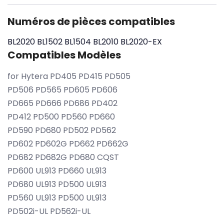
Numéros de pièces compatibles
BL2020
BL1502
BL1504
BL2010
BL2020-EX
Compatibles Modèles
for Hytera PD405 PD415 PD505
PD506 PD565 PD605 PD606
PD665 PD666 PD686 PD402
PD412 PD500 PD560 PD660
PD590 PD680 PD502 PD562
PD602 PD602G PD662 PD662G
PD682 PD682G PD680 CQST
PD600 UL913 PD660 UL913
PD680 UL913 PD500 UL913
PD560 UL913 PD500 UL913
PD502i-UL PD562i-UL