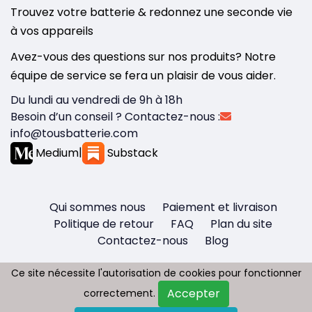
Trouvez votre batterie & redonnez une seconde vie
à vos appareils
Avez-vous des questions sur nos produits? Notre
équipe de service se fera un plaisir de vous aider.
Du lundi au vendredi de 9h à 18h
Besoin d’un conseil ? Contactez-nous :
info@tousbatterie.com
Medium
|
Substack
Qui sommes nous
Paiement et livraison
Politique de retour
FAQ
Plan du site
Contactez-nous
Blog
Ce site nécessite l'autorisation de cookies pour fonctionner
Ce site nécessite l'autorisation de cookies pour fonctionner
Accepter
Accepter
correctement.
correctement.
Copyright © 2026 - Tous droit réservés