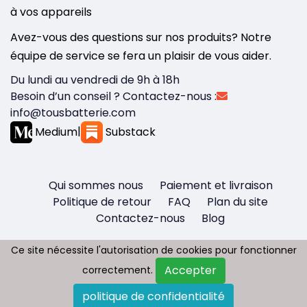
à vos appareils
Avez-vous des questions sur nos produits? Notre
équipe de service se fera un plaisir de vous aider.
Du lundi au vendredi de 9h à 18h
Besoin d’un conseil ? Contactez-nous :
info@tousbatterie.com
Medium
|
Substack
Qui sommes nous
Paiement et livraison
Politique de retour
FAQ
Plan du site
Contactez-nous
Blog
Ce site nécessite l'autorisation de cookies pour fonctionner
Ce site nécessite l'autorisation de cookies pour fonctionner
Accepter
Accepter
correctement.
correctement.
Copyright © 2026 - Tous droit réservés
politique de confidentialité
politique de confidentialité
Tousbatterie.com