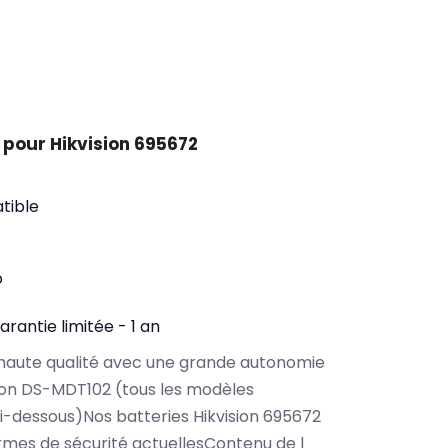
pour Hikvision 695672
tible
o
arantie limitée - 1 an
haute qualité avec une grande autonomie
ion DS-MDT102 (tous les modèles
i-dessous)Nos batteries Hikvision 695672
rmes de sécurité actuellesContenu de l