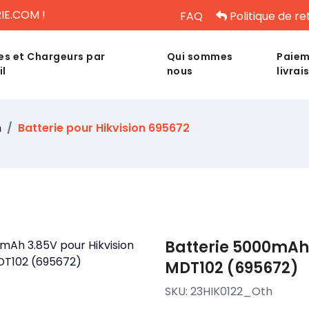
IE.COM !
FAQ
Politique de re
es et Chargeurs par
Qui sommes
Paiem
il
nous
livrai
n
Batterie pour Hikvision 695672
Batterie 5000mAh 
MDT102 (695672)
SKU:
23HIK0122_Oth