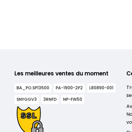
Les meilleures ventes du moment
C
Tr
BA_PO.SP13500
PA-1900-2P2
L80890-001
se
SNYGGV3
3RNFD
NP-FW50
s
Av
No
vo