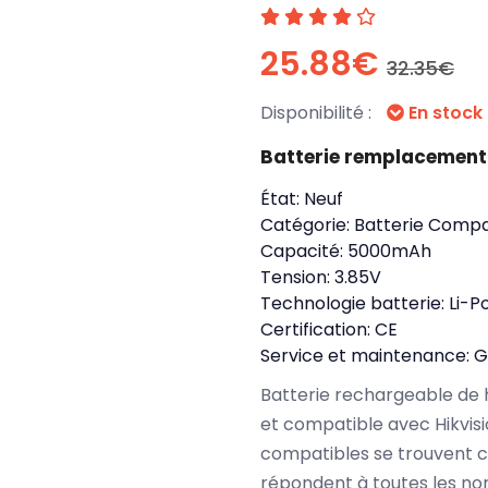
25.88€
32.35€
Disponibilité :
En stock
Batterie remplacement 
État:
Neuf
Catégorie:
Batterie Compa
Capacité:
5000mAh
Tension:
3.85V
Technologie batterie:
Li-P
Certification:
CE
Service et maintenance:
G
Batterie rechargeable de 
et compatible avec Hikvis
compatibles se trouvent c
répondent à toutes les no