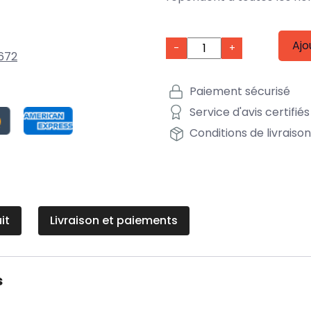
Ajo
-
+
672
Paiement sécurisé
Service d'avis certifiés
Conditions de livraiso
it
Livraison et paiements
s