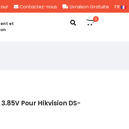
tour
Contactez-nous
Livraison Gratuite
FR
0
ent et
son
3.85V Pour Hikvision DS-