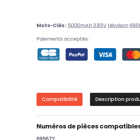
Mots-Clés :
5000mAh 3.85V
Hikvision
695
Paiements acceptés :
Compatibilité
Description produ
Numéros de pièces compatible
695672