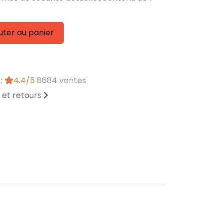
uter au panier
 :
4.4/5
8684 ventes
n et retours