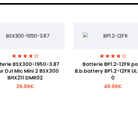
terie BSX300-1950-3.87
Batterie BP1.2-12FR p
r DJI Mic Mini 2 BSX300
B.b.battery BP1.2-12FR U
BHX211 DMR02
0
Voir plus +
Voir plus +
26.99€
49.99€