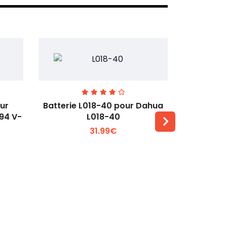
our
Batterie L018-40 pour Dahua
Batteri
L94 V-
L018-40
pour DJ
31.99€
Voir plus +