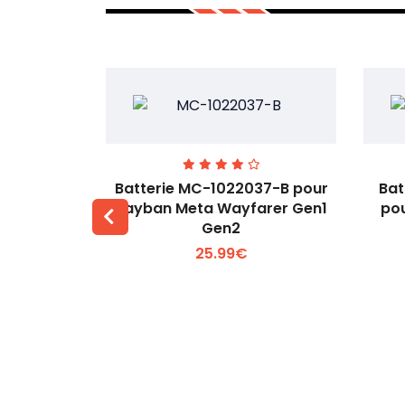
T-A pour
Batterie MC-1022037-B pour
Bat
43MT-A
Rayban Meta Wayfarer Gen1
pou
Gen2
 +
Voir plus +
25.99€