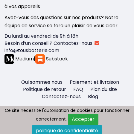
à vos appareils
Avez-vous des questions sur nos produits? Notre
équipe de service se fera un plaisir de vous aider.
Du lundi au vendredi de 9h à 18h
Besoin d’un conseil ? Contactez-nous :
info@tousbatterie.com
Medium
|
Substack
Qui sommes nous
Paiement et livraison
Politique de retour
FAQ
Plan du site
Contactez-nous
Blog
Ce site nécessite l'autorisation de cookies pour fonctionner
Ce site nécessite l'autorisation de cookies pour fonctionner
Accepter
Accepter
correctement.
correctement.
Copyright © 2026 - Tous droit réservés
politique de confidentialité
politique de confidentialité
Tousbatterie.com