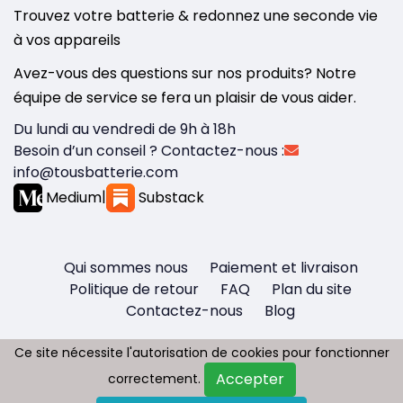
Trouvez votre batterie & redonnez une seconde vie
à vos appareils
Avez-vous des questions sur nos produits? Notre
équipe de service se fera un plaisir de vous aider.
Du lundi au vendredi de 9h à 18h
Besoin d’un conseil ? Contactez-nous :
info@tousbatterie.com
Medium
|
Substack
Qui sommes nous
Paiement et livraison
Politique de retour
FAQ
Plan du site
Contactez-nous
Blog
Ce site nécessite l'autorisation de cookies pour fonctionner
Ce site nécessite l'autorisation de cookies pour fonctionner
Accepter
Accepter
correctement.
correctement.
Copyright © 2026 - Tous droit réservés