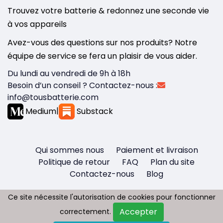
Trouvez votre batterie & redonnez une seconde vie
à vos appareils
Avez-vous des questions sur nos produits? Notre
équipe de service se fera un plaisir de vous aider.
Du lundi au vendredi de 9h à 18h
Besoin d’un conseil ? Contactez-nous :
info@tousbatterie.com
Medium
|
Substack
Qui sommes nous
Paiement et livraison
Politique de retour
FAQ
Plan du site
Contactez-nous
Blog
Ce site nécessite l'autorisation de cookies pour fonctionner
Ce site nécessite l'autorisation de cookies pour fonctionner
Accepter
Accepter
correctement.
correctement.
Copyright © 2026 - Tous droit réservés