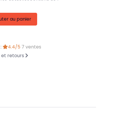
uter au panier
 :
4.4/5
7 ventes
n et retours