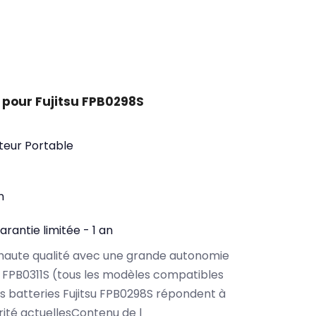
 pour Fujitsu FPB0298S
teur Portable
n
arantie limitée - 1 an
haute qualité avec une grande autonomie
u FPB0311S (tous les modèles compatibles
s batteries Fujitsu FPB0298S répondent à
rité actuellesContenu de l