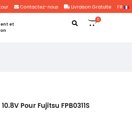
tour
Contactez-nous
Livraison Gratuite
FR
0
ent et
son
10.8V Pour Fujitsu FPB0311S