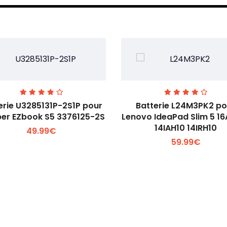
erie U3285131P-2S1P pour
Batterie L24M3PK2 po
er EZbook S5 3376125-2S
Lenovo IdeaPad Slim 5 1
14IAH10 14IRH10
49.99€
Voir plus +
Voir plus +
59.99€