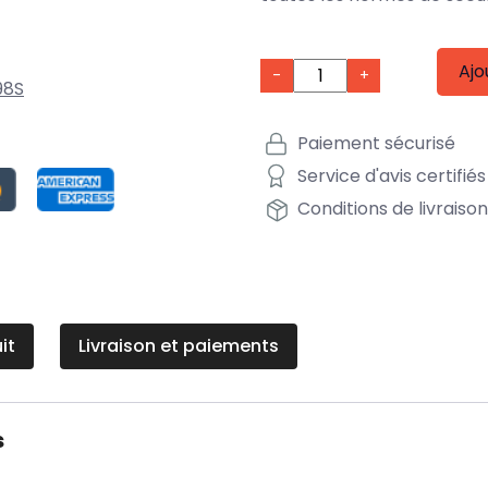
Ajo
-
+
98S
Paiement sécurisé
Service d'avis certifiés
Conditions de livraiso
it
Livraison et paiements
s