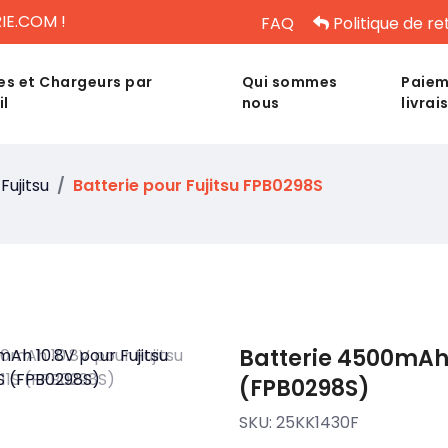
IE.COM !
FAQ
Politique de re
es et Chargeurs par
Qui sommes
Paiem
il
nous
livrai
Fujitsu
Batterie pour Fujitsu FPB0298S
Batterie 4500mAh 
(FPB0298S)
SKU:
25KK1430F