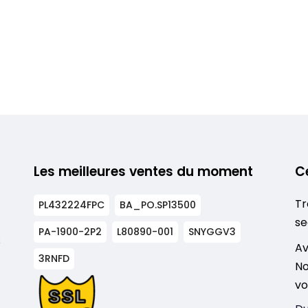
Les meilleures ventes du moment
C
Tr
PL432224FPC
BA_PO.SP13500
se
PA-1900-2P2
L80890-001
SNYGGV3
s
Av
3RNFD
No
vo