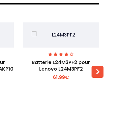
ur
Batterie L24M3PF2 pour
Batter
6AKP10
Lenovo L24M3PF2
Lenovo Th
61.99€
Voir plus +