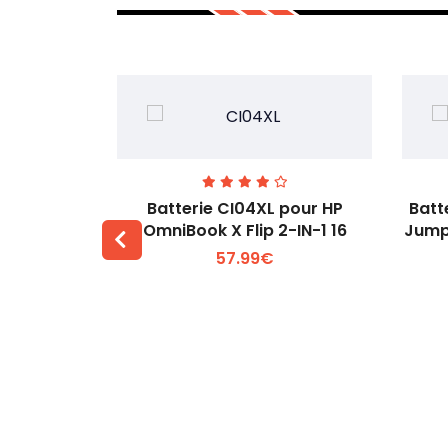
74 pour
Batterie CI04XL pour HP
Batt
-1 Gen 5
OmniBook X Flip 2-IN-1 16
Jump
57.99€
 +
Voir plus +