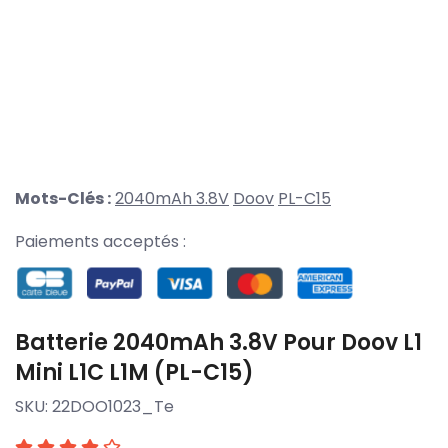
Mots-Clés :
2040mAh 3.8V
Doov
PL-C15
Paiements acceptés :
Batterie 2040mAh 3.8V Pour Doov L1
Mini L1C L1M (PL-C15)
SKU:
22DOO1023_Te