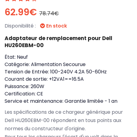
62.99€
78.74€
Disponibilité :
En stock
Adaptateur de remplacement pour Dell
HU260EBM-00
État:
Neuf
Catégorie:
Alimentation Secourue
Tension de Entrée:
100-240V 4.2A 50-60Hz
Courant de sortie:
+12VA1==16.5A
Puissance:
260W
Certification:
CE
Service et maintenance:
Garantie limitée - 1 an
Les spécifications de ce chargeur générique pour
Dell HU260EBM-00 répondent en tous points aux
normes du constructeur d'origine.
Pour tous les chargeurs l'écart d'un volt dans la