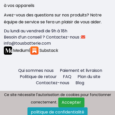
à vos appareils
Avez-vous des questions sur nos produits? Notre
équipe de service se fera un plaisir de vous aider.
Du lundi au vendredi de 9h à 18h
Besoin d’un conseil ? Contactez-nous :
info@tousbatterie.com
Medium
|
Substack
Qui sommes nous
Paiement et livraison
Politique de retour
FAQ
Plan du site
Contactez-nous
Blog
Ce site nécessite l'autorisation de cookies pour fonctionner
Ce site nécessite l'autorisation de cookies pour fonctionner
Accepter
Accepter
correctement.
correctement.
Copyright © 2026 - Tous droit réservés
politique de confidentialité
politique de confidentialité
Tousbatterie.com