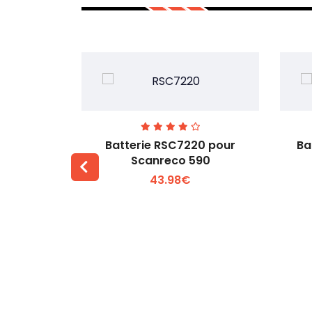
pour OHM
Batterie RSC7220 pour
Ba
rol
Scanreco 590
43.98€
 +
Voir plus +