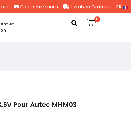
tour
Contactez-nous
Livraison Gratuite
FR
0
ent et
son
3.6V Pour Autec MHM03