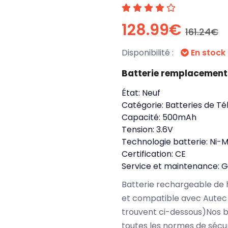
128.99€
161.24€
Disponibilité :
En stock
Batterie remplacemen
État:
Neuf
Catégorie:
Batteries de 
Capacité:
500mAh
Tension:
3.6V
Technologie batterie:
Ni-
Certification:
CE
Service et maintenance:
G
Batterie rechargeable de 
et compatible avec Autec
trouvent ci-dessous)Nos 
toutes les normes de sécu