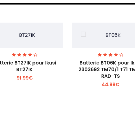
tterie BT27IK pour Ikusi
Batterie BT06K pour Ik
BT27IK
2303692 TM70/1 T71 T
RAD-TS
91.99€
Voir plus +
Voir plus +
44.99€