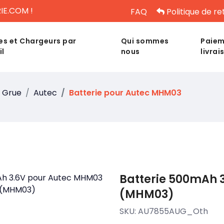
IE.COM !
FAQ
Politique de re
es et Chargeurs par
Qui sommes
Paiem
il
nous
livrai
 Grue
Autec
Batterie pour Autec MHM03
Batterie 500mAh 
(MHM03)
SKU:
AU7855AUG_Oth