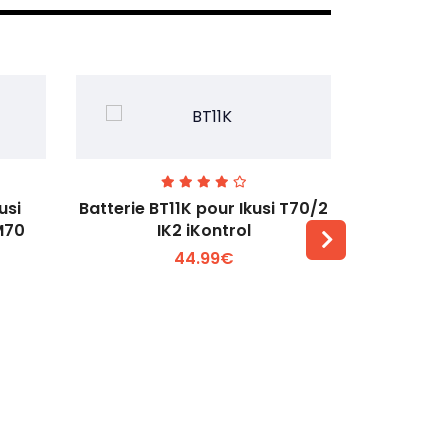
usi
Batterie BT11K pour Ikusi T70/2
Batteri
M70
IK2 iKontrol
44.99€
Voir plus +