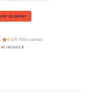
uter au panier
 :
4.4/5
7564 ventes
n et retours