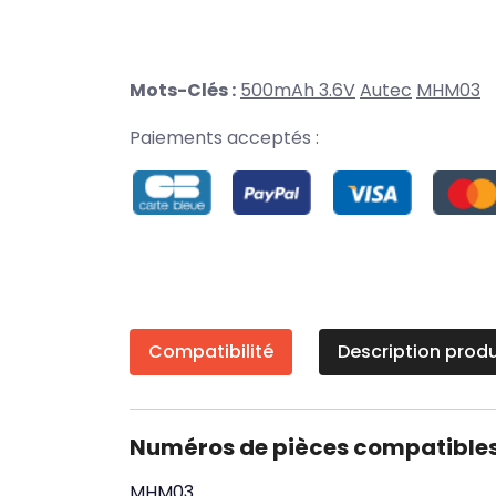
Mots-Clés :
500mAh 3.6V
Autec
MHM03
Paiements acceptés :
Compatibilité
Description produ
Numéros de pièces compatible
MHM03