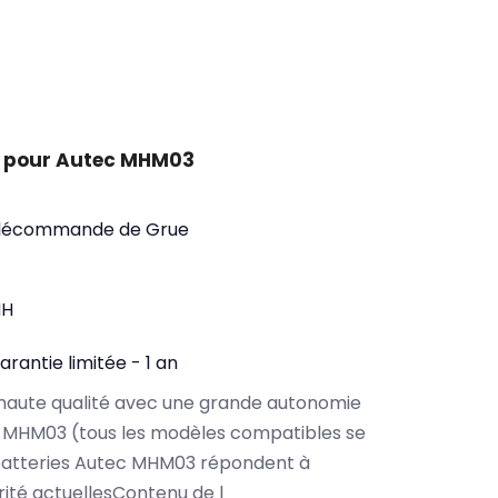
t pour Autec MHM03
Télécommande de Grue
MH
arantie limitée - 1 an
haute qualité avec une grande autonomie
 MHM03 (tous les modèles compatibles se
batteries Autec MHM03 répondent à
rité actuellesContenu de l