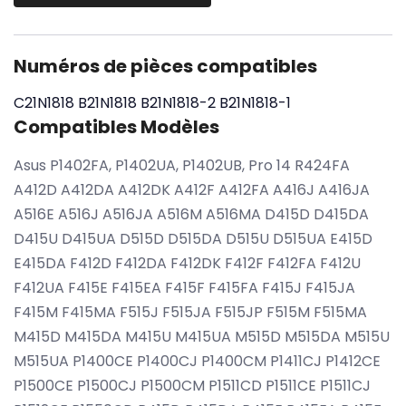
Numéros de pièces compatibles
C21N1818
B21N1818
B21N1818-2
B21N1818-1
Compatibles Modèles
Asus P1402FA, P1402UA, P1402UB, Pro 14 R424FA
A412D A412DA A412DK A412F A412FA A416J A416JA
A516E A516J A516JA A516M A516MA D415D D415DA
D415U D415UA D515D D515DA D515U D515UA E415D
E415DA F412D F412DA F412DK F412F F412FA F412U
F412UA F415E F415EA F415F F415FA F415J F415JA
F415M F415MA F515J F515JA F515JP F515M F515MA
M415D M415DA M415U M415UA M515D M515DA M515U
M515UA P1400CE P1400CJ P1400CM P1411CJ P1412CE
P1500CE P1500CJ P1500CM P1511CD P1511CE P1511CJ