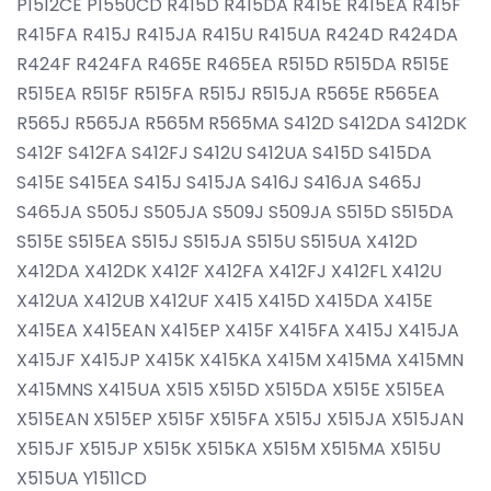
P1512CE P1550CD R415D R415DA R415E R415EA R415F
R415FA R415J R415JA R415U R415UA R424D R424DA
R424F R424FA R465E R465EA R515D R515DA R515E
R515EA R515F R515FA R515J R515JA R565E R565EA
R565J R565JA R565M R565MA S412D S412DA S412DK
S412F S412FA S412FJ S412U S412UA S415D S415DA
S415E S415EA S415J S415JA S416J S416JA S465J
S465JA S505J S505JA S509J S509JA S515D S515DA
S515E S515EA S515J S515JA S515U S515UA X412D
X412DA X412DK X412F X412FA X412FJ X412FL X412U
X412UA X412UB X412UF X415 X415D X415DA X415E
X415EA X415EAN X415EP X415F X415FA X415J X415JA
X415JF X415JP X415K X415KA X415M X415MA X415MN
X415MNS X415UA X515 X515D X515DA X515E X515EA
X515EAN X515EP X515F X515FA X515J X515JA X515JAN
X515JF X515JP X515K X515KA X515M X515MA X515U
X515UA Y1511CD