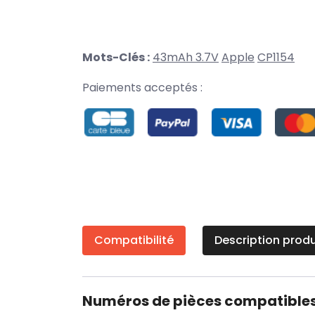
Mots-Clés :
43mAh 3.7V
Apple
CP1154
Paiements acceptés :
Compatibilité
Description produ
Numéros de pièces compatible