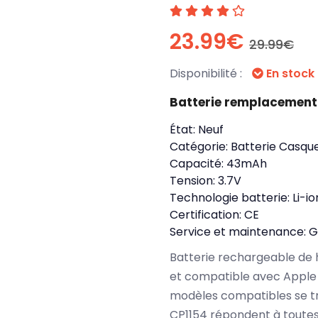
23.99€
29.99€
Disponibilité :
En stock
Batterie remplacement
État:
Neuf
Catégorie:
Batterie Casqu
Capacité:
43mAh
Tension:
3.7V
Technologie batterie:
Li-io
Certification:
CE
Service et maintenance:
G
Batterie rechargeable de 
et compatible avec Apple 
modèles compatibles se t
CP1154 répondent à toutes