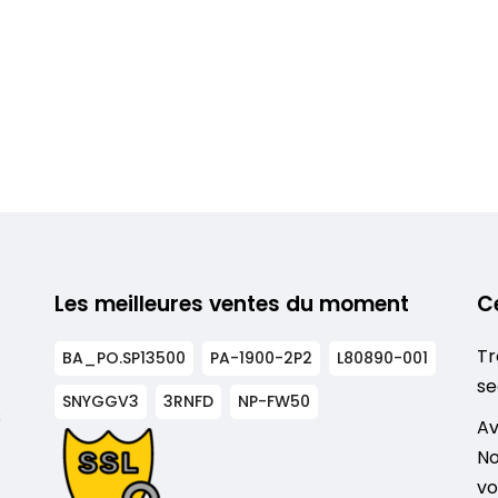
Les meilleures ventes du moment
C
Tr
BA_PO.SP13500
PA-1900-2P2
L80890-001
se
SNYGGV3
3RNFD
NP-FW50
s
Av
No
vo