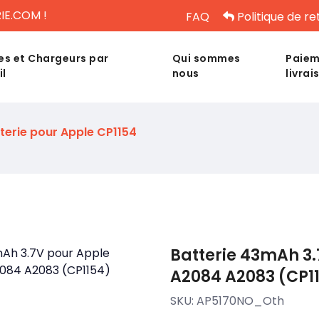
IE.COM !
FAQ
Politique de re
es et Chargeurs par
Qui sommes
Paiem
il
nous
livrai
terie pour Apple CP1154
Batterie 43mAh 3.
A2084 A2083 (CP1
SKU:
AP5170NO_Oth