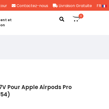
tour
Contactez-nous
Livraison Gratuite
FR
0
ent et
son
7V Pour Apple Airpods Pro
154)