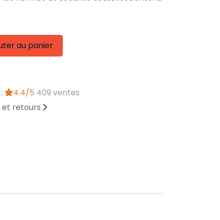
uter au panier
 :
4.4/5
409 ventes
n et retours