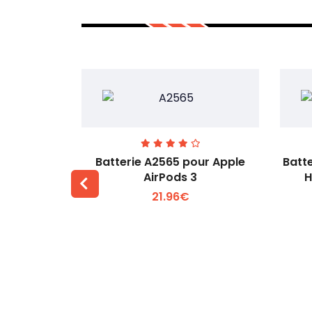
238C pour
Batterie A2565 pour Apple
Batt
Wireless
AirPods 3
H
21.96€
 +
Voir plus +