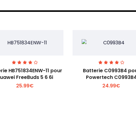
erie HB751834ENW-11 pour
Batterie C0993B4 po
uawei FreeBuds 5 6 6i
Powertech C0993B
25.99€
24.99€
Voir plus +
Voir plus +