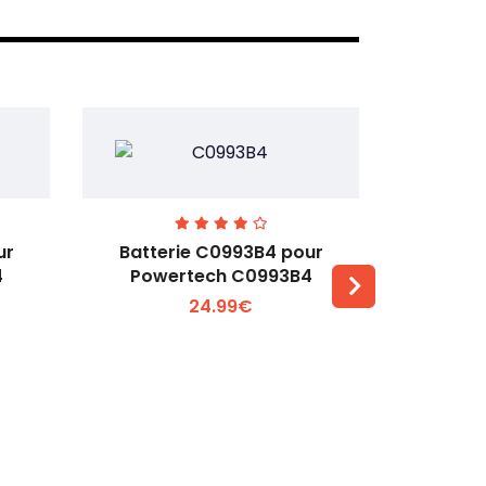
ur
Batterie C0993B4 pour
Batterie 
4
Powertech C0993B4
Galaxy 
24.99€
Voir plus +