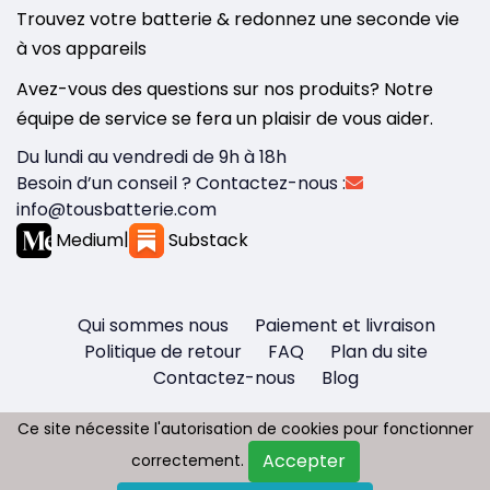
Trouvez votre batterie & redonnez une seconde vie
à vos appareils
Avez-vous des questions sur nos produits? Notre
équipe de service se fera un plaisir de vous aider.
Du lundi au vendredi de 9h à 18h
Besoin d’un conseil ? Contactez-nous :
info@tousbatterie.com
Medium
|
Substack
Qui sommes nous
Paiement et livraison
Politique de retour
FAQ
Plan du site
Contactez-nous
Blog
Ce site nécessite l'autorisation de cookies pour fonctionner
Ce site nécessite l'autorisation de cookies pour fonctionner
Accepter
Accepter
correctement.
correctement.
Copyright © 2026 - Tous droit réservés