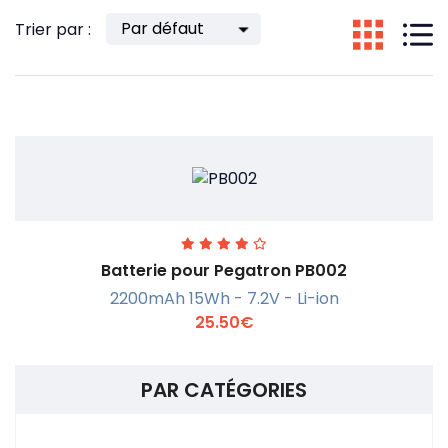
Trier par :
Batterie pour Pegatron PB002
2200mAh 15Wh - 7.2V - Li-ion
25.50€
PAR CATÉGORIES
En savoir +