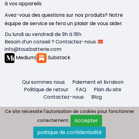
à vos appareils
Avez-vous des questions sur nos produits? Notre
équipe de service se fera un plaisir de vous aider.
Du lundi au vendredi de 9h à 18h
Besoin d’un conseil ? Contactez-nous :
info@tousbatterie.com
Medium
|
Substack
Qui sommes nous
Paiement et livraison
Politique de retour
FAQ
Plan du site
Contactez-nous
Blog
Ce site nécessite l'autorisation de cookies pour fonctionner
Ce site nécessite l'autorisation de cookies pour fonctionner
Accepter
Accepter
correctement.
correctement.
Copyright © 2026 - Tous droit réservés
politique de confidentialité
politique de confidentialité
Tousbatterie.com