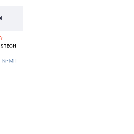
 KSTECH
1
- Ni-MH
r +