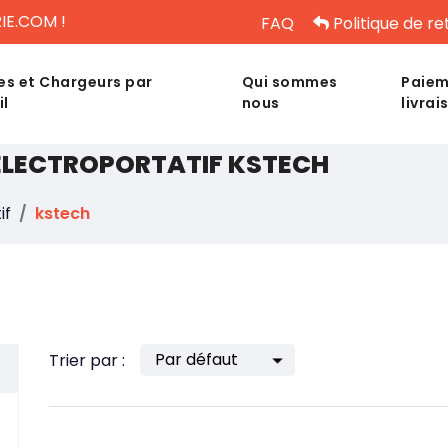
IE.COM !
FAQ
Politique de re
es et Chargeurs par
Qui sommes
Paiem
il
nous
livrai
 ÉLECTROPORTATIF KSTECH
if
kstech
Trier par :