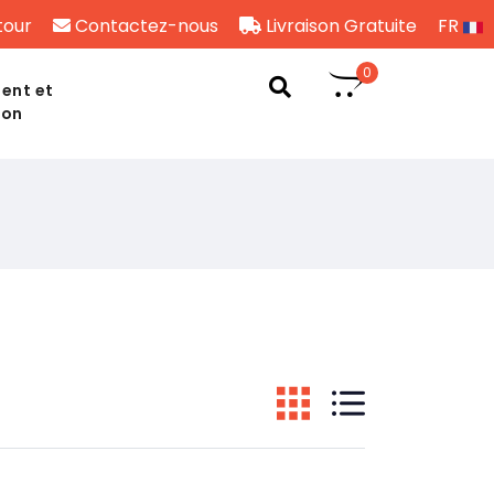
tour
Contactez-nous
Livraison Gratuite
FR
0
ent et
son